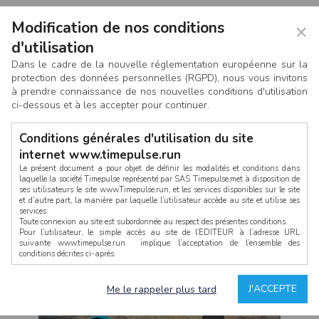
Modification de nos conditions
×
d'utilisation
Dans le cadre de la nouvelle réglementation européenne sur la
protection des données personnelles (RGPD), nous vous invitons
à prendre connaissance de nos nouvelles conditions d'utilisation
ci-dessous et à les accepter pour continuer.
Conditions générales d'utilisation du site
internet www.timepulse.run
Le présent document a pour objet de définir les modalités et conditions dans
laquelle la société Timepulse représenté par SAS Timepulse,met à disposition de
ses utilisateurs le site www.Timepulse.run, et les services disponibles sur le site
CONNEXION
et d’autre part, la manière par laquelle l’utilisateur accède au site et utilise ses
services.
Toute connexion au site est subordonnée au respect des présentes conditions.
Pour l’utilisateur, le simple accès au site de l’EDITEUR à l’adresse URL
suivante www.timepulse.run implique l’acceptation de l’ensemble des
conditions décrites ci-après.
Propriété intellectuelle
Mot de passe oublié ?
J'ACCEPTE
Me le rappeler plus tard
La structure générale du site www.timepulse.run, par quelque procédé que ce
soit, sans l'autorisation préalable et par écrit de Fourcherot Mickael et/ou de ses
partenaires est strictement interdite et serait susceptible de constituer une