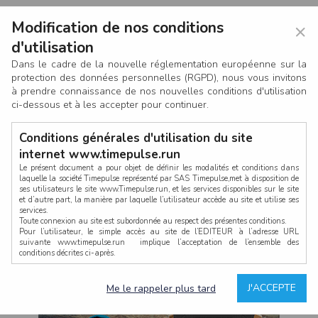
Modification de nos conditions
×
d'utilisation
Dans le cadre de la nouvelle réglementation européenne sur la
protection des données personnelles (RGPD), nous vous invitons
à prendre connaissance de nos nouvelles conditions d'utilisation
ci-dessous et à les accepter pour continuer.
Conditions générales d'utilisation du site
internet www.timepulse.run
Le présent document a pour objet de définir les modalités et conditions dans
laquelle la société Timepulse représenté par SAS Timepulse,met à disposition de
ses utilisateurs le site www.Timepulse.run, et les services disponibles sur le site
CONNEXION
et d’autre part, la manière par laquelle l’utilisateur accède au site et utilise ses
services.
Toute connexion au site est subordonnée au respect des présentes conditions.
Pour l’utilisateur, le simple accès au site de l’EDITEUR à l’adresse URL
suivante www.timepulse.run implique l’acceptation de l’ensemble des
conditions décrites ci-après.
Propriété intellectuelle
Mot de passe oublié ?
J'ACCEPTE
Me le rappeler plus tard
La structure générale du site www.timepulse.run, par quelque procédé que ce
soit, sans l'autorisation préalable et par écrit de Fourcherot Mickael et/ou de ses
partenaires est strictement interdite et serait susceptible de constituer une