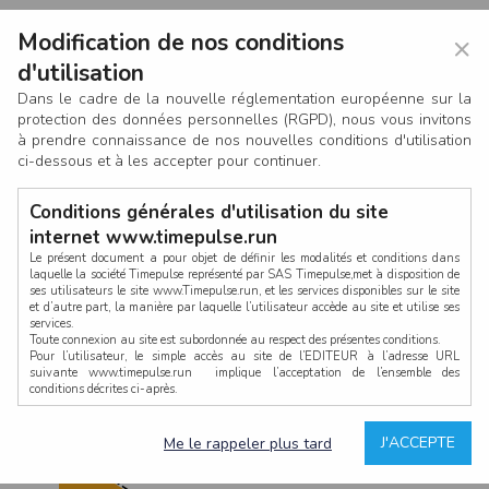
Modification de nos conditions
×
d'utilisation
Dans le cadre de la nouvelle réglementation européenne sur la
protection des données personnelles (RGPD), nous vous invitons
à prendre connaissance de nos nouvelles conditions d'utilisation
ci-dessous et à les accepter pour continuer.
Conditions générales d'utilisation du site
internet www.timepulse.run
Le présent document a pour objet de définir les modalités et conditions dans
laquelle la société Timepulse représenté par SAS Timepulse,met à disposition de
ses utilisateurs le site www.Timepulse.run, et les services disponibles sur le site
CONNEXION
et d’autre part, la manière par laquelle l’utilisateur accède au site et utilise ses
services.
Toute connexion au site est subordonnée au respect des présentes conditions.
Pour l’utilisateur, le simple accès au site de l’EDITEUR à l’adresse URL
suivante www.timepulse.run implique l’acceptation de l’ensemble des
conditions décrites ci-après.
Propriété intellectuelle
Mot de passe oublié ?
J'ACCEPTE
Me le rappeler plus tard
La structure générale du site www.timepulse.run, par quelque procédé que ce
soit, sans l'autorisation préalable et par écrit de Fourcherot Mickael et/ou de ses
partenaires est strictement interdite et serait susceptible de constituer une