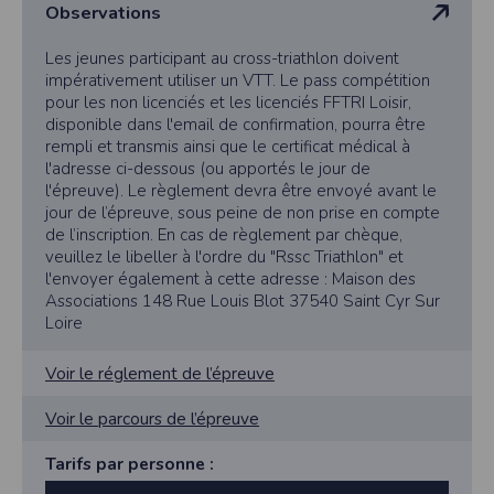
Observations
cookies
Safari
Les jeunes participant au cross-triathlon doivent
Dans votre navigateur, choisissez le menu
Édition > Préférences
.
Cliquez sur
Sécurité
.
impérativement utiliser un VTT. Le pass compétition
Cliquez sur
Afficher les cookies
.
pour les non licenciés et les licenciés FFTRI Loisir,
disponible dans l'email de confirmation, pourra être
Google Chrome
Cliquez sur l'icône du menu
Outils
.
rempli et transmis ainsi que le certificat médical à
Sélectionnez
Options
.
l'adresse ci-dessous (ou apportés le jour de
Cliquez sur l'onglet
Options avancées
et accédez à la section
Confidentialité
.
l'épreuve). Le règlement devra être envoyé avant le
Cliquez sur le bouton
Afficher les cookies
.
jour de l’épreuve, sous peine de non prise en compte
Politique d'utilisation des cookies
de l’inscription. En cas de règlement par chèque,
Un cookie est un petit fichier texte envoyé à votre navigateur depuis nos
veuillez le libeller à l'ordre du "Rssc Triathlon" et
serveurs, que vous utilisiez un ordinateur, une tablette ou un smartphone.
l'envoyer également à cette adresse : Maison des
Nous utilisons les cookies à diverses fins : nous les employons pour vous
Associations 148 Rue Louis Blot 37540 Saint Cyr Sur
identifier de page en page lorsque vous disposez d'un compte membre, retenir
certaines de vos préférences ou encore compter les visiteurs d'une page.
Loire
RGPD
Voir le réglement de l’épreuve
Timepulse se conforme à la nouvelle directive européenne : La RGPD A ce titre,
un DPO a été nommé : contact@timepulse.run
Voir le parcours de l’épreuve
La collecte et la conservation des données
Conformément à la loi du 6 janvier 1978 relative à l'informatique et aux
Tarifs par personne :
libertés, modifiée en août 2004, le présent site à été déclaré à la Commission
Nationale de l'Informatique et des Libertés sous le numéro 2011834.