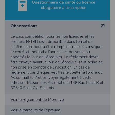
l'accès à toute personne non autorisée. Seules les personnes directement reliées
Questionnaire de santé ou licence
à la société peuvent accéder aux données personnelles du Participant, tout
obligatoire à l’inscription
comme l’Organisateur de l’évènement. Pour des raisons de sécurité, après
suppression des données personnelles du Participant, Timepulse conservera
pendant une période de trois (3) ans les données d’inscription dudit Participant.
Timepulse met à disposition des organisateurs des outils permettant de se
Observations
conformer au RGPD, mais ne peut être tenu responsable si un organisateur
décide de ne pas les activer dans son événement.
Le pass compétition pour les non licenciés et les
Droit applicable
licenciés FFTRI Loisir, disponible dans l'email de
Tant le présent site que les modalités et conditions de son utilisation sont régis
confirmation, pourra être rempli et transmis ainsi que
par le droit français, quel que soit le lieu d’utilisation. En cas de contestation
le certificat médical à l'adresse ci-dessous (ou
éventuelle, et après l’échec de toute tentative de recherche d’une solution
amiable, les tribunaux français seront seuls compétents pour connaître de ce
apportés le jour de l'épreuve). Le règlement devra
litige.
être envoyé avant le jour de l’épreuve, sous peine de
Pour toute question relative aux présentes conditions d’utilisation du site, vous
non prise en compte de l’inscription. En cas de
pouvez nous écrire à l’adresse suivante :
règlement par chèque, veuillez le libeller à l'ordre du
SAS TIMEPULSE
"Rssc Triathlon" et l'envoyer également à cette
96 rue du parc - Varades
adresse : Maison des Associations 148 Rue Louis Blot
44370 LoireAuxence
37540 Saint Cyr Sur Loire
F.F.A :
Pour ce qui concerne les épreuves d’athlétisme, les résultats sont
transmis à la Fédération Française d’Athlétisme
Voir le réglement de l’épreuve
CNIL :
Conditions d’utilisation - Mentions légales - Déclaration CNIL n°
2155789
Voir le parcours de l’épreuve
Conformément à la loi « informatique et libertés » du 6 janvier 1978 modifiée,