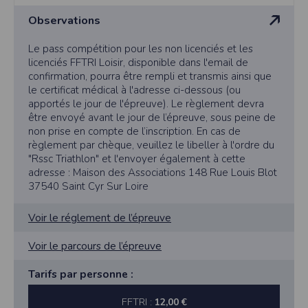
l'utilisateur souhaite télécharger une photo dans la galerie. Nous recueillons
des informations à partir des photos que vous partagez.
Observations
Cette application ne requiert pas d'informations de vos contacts.
Le pass compétition pour les non licenciés et les
Informations sur le paiement
licenciés FFTRI Loisir, disponible dans l'email de
Aucun paiement n'étant effectué dans l'application, aucune information sur
confirmation, pourra être rempli et transmis ainsi que
vos cartes de crédit ou de débit ne sera collectée.
le certificat médical à l'adresse ci-dessous (ou
Traduction in English :
apportés le jour de l'épreuve). Le règlement devra
This app requires camera permissions if the user is interested in uploading a
être envoyé avant le jour de l’épreuve, sous peine de
photo to the gallery. We collect information from the photos you share. This app
non prise en compte de l’inscription. En cas de
does not require information from your contacts.
règlement par chèque, veuillez le libeller à l'ordre du
Payment information
"Rssc Triathlon" et l'envoyer également à cette
adresse : Maison des Associations 148 Rue Louis Blot
No payment is made within the app, so no information about your credit or
debit cards will be collected.
37540 Saint Cyr Sur Loire
Voir le réglement de l’épreuve
Voir le parcours de l’épreuve
Tarifs par personne :
FFTRI :
12,00 €