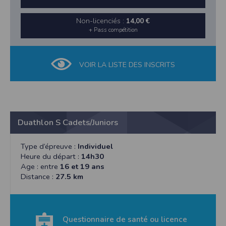
Non-licenciés :
14,00 €
+ Pass compétition
VOIR LA LISTE DES INSCRITS
Duathlon S Cadets/Juniors
Type d’épreuve :
Individuel
Heure du départ :
14h30
Age : entre
16 et 19 ans
Distance :
27.5 km
Questionnaire de santé ou licence