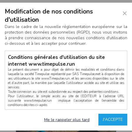
Modification de nos conditions
×
d'utilisation
Dans le cadre de la nouvelle réglementation européenne sur la
protection des données personnelles (RGPD), nous vous invitons
à prendre connaissance de nos nouvelles conditions d'utilisation
ci-dessous et à les accepter pour continuer.
Conditions générales d'utilisation du site
internet www.timepulse.run
Le présent document a pour objet de définir les modalités et conditions dans
laquelle la société Timepulse représenté par SAS Timepulse,met à disposition de
ses utilisateurs le site www.Timepulse.run, et les services disponibles sur le site
CONNEXION
et d’autre part, la manière par laquelle l’utilisateur accède au site et utilise ses
services.
Toute connexion au site est subordonnée au respect des présentes conditions.
Pour l’utilisateur, le simple accès au site de l’EDITEUR à l’adresse URL
suivante www.timepulse.run implique l’acceptation de l’ensemble des
conditions décrites ci-après.
Propriété intellectuelle
Mot de passe oublié ?
J'ACCEPTE
Me le rappeler plus tard
La structure générale du site www.timepulse.run, par quelque procédé que ce
soit, sans l'autorisation préalable et par écrit de Fourcherot Mickael et/ou de ses
partenaires est strictement interdite et serait susceptible de constituer une