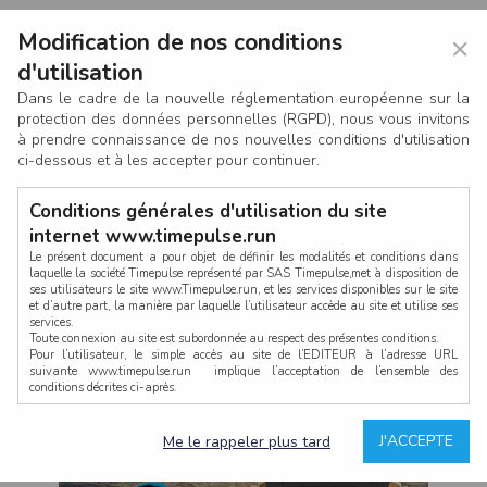
Modification de nos conditions
×
d'utilisation
Dans le cadre de la nouvelle réglementation européenne sur la
protection des données personnelles (RGPD), nous vous invitons
à prendre connaissance de nos nouvelles conditions d'utilisation
ci-dessous et à les accepter pour continuer.
Conditions générales d'utilisation du site
internet www.timepulse.run
Le présent document a pour objet de définir les modalités et conditions dans
laquelle la société Timepulse représenté par SAS Timepulse,met à disposition de
ses utilisateurs le site www.Timepulse.run, et les services disponibles sur le site
CONNEXION
et d’autre part, la manière par laquelle l’utilisateur accède au site et utilise ses
services.
Toute connexion au site est subordonnée au respect des présentes conditions.
Pour l’utilisateur, le simple accès au site de l’EDITEUR à l’adresse URL
suivante www.timepulse.run implique l’acceptation de l’ensemble des
conditions décrites ci-après.
Propriété intellectuelle
Mot de passe oublié ?
J'ACCEPTE
Me le rappeler plus tard
La structure générale du site www.timepulse.run, par quelque procédé que ce
soit, sans l'autorisation préalable et par écrit de Fourcherot Mickael et/ou de ses
partenaires est strictement interdite et serait susceptible de constituer une