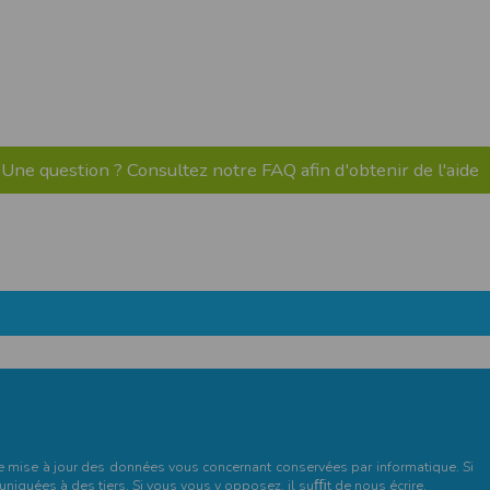
pr.xml
 avant qu’elles ne transitent sur le réseau.
n utilisant les dernières technologies de
i n’est pas accessible depuis l’extérieur.
Une question ? Consultez notre FAQ afin d'obtenir de l'aide
ience sur notre site peut en être affectée
ossibilité d'accéder à certaines pages ou
te de la finalité des cookies.
et de mise à jour des données vous concernant conservées par informatique. Si
niquées à des tiers. Si vous vous y opposez, il suﬃt de nous écrire.