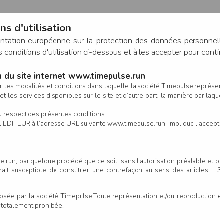
ns d'utilisation
entation européenne sur la protection des données personnel
onditions d'utilisation ci-dessous et à les accepter pour conti
on du site internet www.timepulse.run
CONNEXION
r les modalités et conditions dans laquelle la société Timepulse représ
t les services disponibles sur le site et d’autre part, la manière par laquel
CALENDRIER
RÉSULTATS
INSCRIPTION EN LIGNE
CO
u respect des présentes conditions.
 de l’EDITEUR à l’adresse URL suivante www.timepulse.run implique l’accep
.run, par quelque procédé que ce soit, sans l'autorisation préalable et 
serait susceptible de constituer une contrefaçon au sens des articles L
e par la société Timepulse.Toute représentation et/ou reproduction et/
t totalement prohibée.