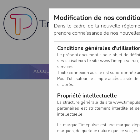
Modification de nos conditio
Dans le cadre de la nouvelle réglem
prendre connaissance de nos nouvelles c
Conditions générales d'utilisati
Le présent document a pour objet de défini
ses utilisateurs le site www.Timepulse.run, e
services.
ACCUEIL
PUCE ACTIVE
NOS SERVICES
Toute connexion au site est subordonnée a
Pour l’utilisateur, le simple accès au site
ci-après.
Propriété intellectuelle
La structure générale du site www.timepulse
partenaires est strictement interdite et 
intellectuelle.
La marque Timepulse est une marque déposé
marques, de quelque nature que ce soit, es