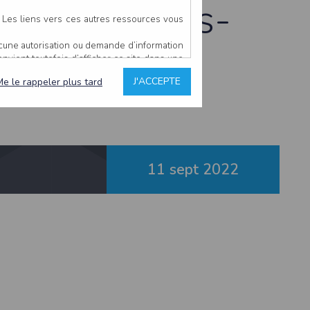
is 19 Buttes-
. Les liens vers ces autres ressources vous
ucune autorisation ou demande d’information
convient toutefois d’afficher ce site dans une
u’il estime non conforme à l’objet du site
J'ACCEPTE
Me le rappeler plus tard
es comme étant fiables.
rs typographiques.
n sur ce site.
11 sept
2022
ent avoir fait l’objet de mises à jour. En
teur en prend connaissance.
de l’utilisateur, qui assume la totalité des
ernier.
e l’interprétation ou de l’utilisation des
 événement hors du contrôle de l’EDITEUR, et
des services.
sions et des performances en terme de temps