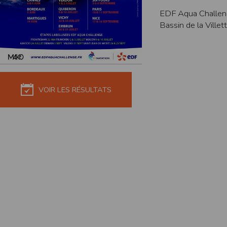
de réponse ou de qualité. Il n’est prévu auc
EDF Aqua Challen
Bassin de la Villet
La responsabilité de l’éditeur ne saurait êtr
Par ailleurs, l’EDITEUR peut être amené à in
reconnaît et accepte que l’EDITEUR ne soit 
Modification des conditions d’util
L’EDITEUR se réserve la possibilité de modi
VOIR LES RÉSULTATS
et/ou de son exploitation.
Règles d'usage d'Internet
L’utilisateur déclare accepter les caractéris
L’EDITEUR n’assume aucune responsabilité su
caractéristiques des données qui pourraient 
L’utilisateur reconnaît que les données ci
information jugée par l’utilisateur de nature 
L’utilisateur reconnaît que les données cir
L’utilisateur est seul responsable de l’usage
L’utilisateur reconnaît que l’EDITEUR ne di
L'éditeur informe que les utilisateurs du si
L'éditeur informe que les utilisateurs du
calendrier du site.