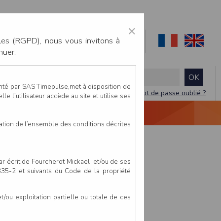
×
les (RGPD), nous vous invitons à
nuer.
enté par SAS Timepulse,met à disposition de
Mot de passe oublié ?
le l’utilisateur accède au site et utilise ses
NTACTEZ-NOUS
DEVIS
VIDÉO LIVE
tation de l’ensemble des conditions décrites
par écrit de Fourcherot Mickael et/ou de ses
 335-2 et suivants du Code de la propriété
ou exploitation partielle ou totale de ces