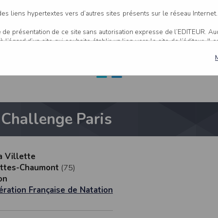
llenge Paris à Par
es liens hypertextes vers d’autres sites présents sur le réseau Internet
age de présentation de ce site sans autorisation expresse de l’EDITEUR. A
Chaumont
 l’égard d’un site qui souhaite établir un lien vers le site de l’éditeur. Il 
, l’EDITEUR se réserve le droit de demander la suppression d’un lien q
ur ce site et/ou accessibles par ce site proviennent de sources considéré
s sont susceptibles de contenir des inexactitudes techniques et des erreu
er, dès que ces erreurs sont portées à sa connaissance.
Challenge Paris
actitude et la pertinence des informations et/ou documents mis à dispositio
les sur ce site sont susceptibles d’être modifiés à tout moment, et peuv
’une mise à jour entre le moment de leur téléchargement et celui où l’utilisa
nts disponibles sur ce site se fait sous l’entière et seule responsabilité 
 l’EDITEUR puisse être recherché à ce titre, et sans recours contre ce d
a Villette
u responsable de tout dommage de quelque nature qu’il soit résultant d
uttes-Chaumont
(75)
r ce site.
on
ération Française de Natation
 site 24 heures sur 24, 7 jours sur 7, sauf en cas de force majeure ou d’un
erventions de maintenance nécessaires au bon fonctionnement du site et 
 une disponibilité du site et/ou des services, une fiabilité des transmis