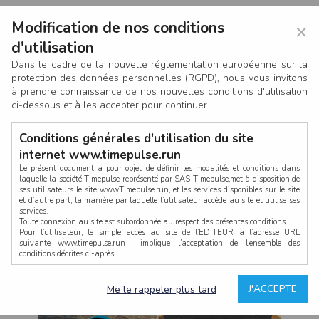
Modification de nos conditions
×
d'utilisation
Dans le cadre de la nouvelle réglementation européenne sur la
protection des données personnelles (RGPD), nous vous invitons
à prendre connaissance de nos nouvelles conditions d'utilisation
ci-dessous et à les accepter pour continuer.
Conditions générales d'utilisation du site
internet www.timepulse.run
Le présent document a pour objet de définir les modalités et conditions dans
laquelle la société Timepulse représenté par SAS Timepulse,met à disposition de
ses utilisateurs le site www.Timepulse.run, et les services disponibles sur le site
CONNEXION
et d’autre part, la manière par laquelle l’utilisateur accède au site et utilise ses
services.
Toute connexion au site est subordonnée au respect des présentes conditions.
Pour l’utilisateur, le simple accès au site de l’EDITEUR à l’adresse URL
suivante www.timepulse.run implique l’acceptation de l’ensemble des
conditions décrites ci-après.
Propriété intellectuelle
Mot de passe oublié ?
J'ACCEPTE
Me le rappeler plus tard
La structure générale du site www.timepulse.run, par quelque procédé que ce
soit, sans l'autorisation préalable et par écrit de Fourcherot Mickael et/ou de ses
partenaires est strictement interdite et serait susceptible de constituer une