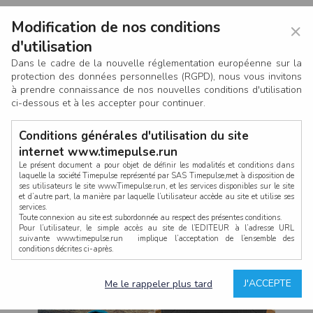
Modification de nos conditions
×
d'utilisation
Dans le cadre de la nouvelle réglementation européenne sur la
protection des données personnelles (RGPD), nous vous invitons
à prendre connaissance de nos nouvelles conditions d'utilisation
ci-dessous et à les accepter pour continuer.
Conditions générales d'utilisation du site
internet www.timepulse.run
Le présent document a pour objet de définir les modalités et conditions dans
laquelle la société Timepulse représenté par SAS Timepulse,met à disposition de
ses utilisateurs le site www.Timepulse.run, et les services disponibles sur le site
CONNEXION
et d’autre part, la manière par laquelle l’utilisateur accède au site et utilise ses
services.
Toute connexion au site est subordonnée au respect des présentes conditions.
Pour l’utilisateur, le simple accès au site de l’EDITEUR à l’adresse URL
suivante www.timepulse.run implique l’acceptation de l’ensemble des
conditions décrites ci-après.
Propriété intellectuelle
Mot de passe oublié ?
J'ACCEPTE
Me le rappeler plus tard
La structure générale du site www.timepulse.run, par quelque procédé que ce
soit, sans l'autorisation préalable et par écrit de Fourcherot Mickael et/ou de ses
partenaires est strictement interdite et serait susceptible de constituer une