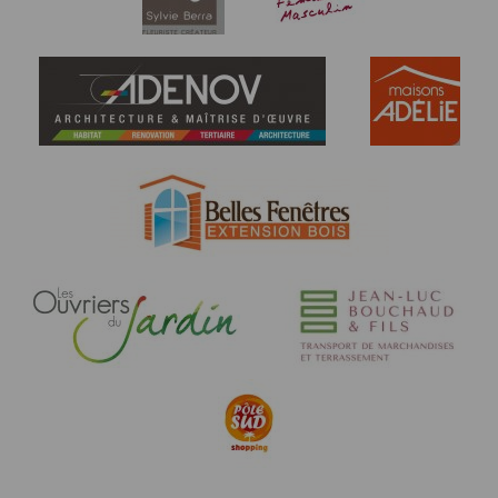
● 12h00 Course « Enfants » de 1 km Coureurs né(e)s
en 2011 jusqu’en 2015
Aucun départ ne sera accepté par l’organisation, après
l’heure.
Art.6 : Pour chacune des 2 courses Nature, les
inscriptions, et le règlement, se font en ligne
exclusivement jusqu’au 10/06 à 23h00 (frais internet
sup. de +1,20€)
Sous réserve de dossards disponibles, sur place le
jour même ou la veille chez 360 EXPERT OUTDOOR,
au plus tard 30’ avant le départ.
Pour toute inscription la veille ou sur place, une
majoration de +3€ sera appliquée au tarif en ligne.
La remise des dossards se fera LE 11 juin 2022 chez
360 EXPERT OUTDOOR ROUTE DE CLISSON à
SAINT SÉBASTIEN SUR LOIRE entre 14H ET 18H.
Aucun remboursement de frais d’inscription ne sera
accepté, et ce, quel qu’en soit le motif. Cependant, un
changement d’identité du coureur sera accepté sans