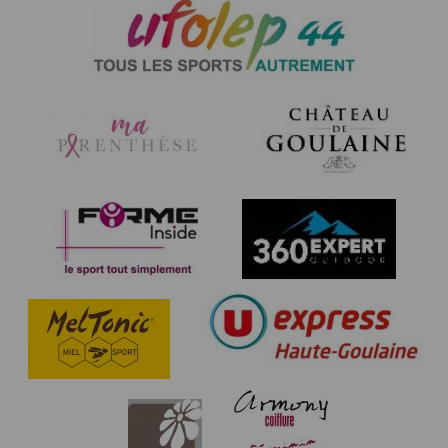
Art.12 : Chaque participant, conformément à la loi
‘’Informatique et Libertés’’, dispose d’un droit d’accès
Art.4 : Conformément aux dispositions légales,
et de rectification des informations le concernant.
l’organisation a souscrit une assurance couvrant les
conséquences de sa responsabilité civile, celles de
Art.13 : Les organisateurs se réservent le droit
ses préposés et de tous les participants. Les
d’annuler la manifestation en cas d’évènements
concurrents peuvent prendre connaissance des
imprévus, et de refuser l’accès aux participants ne
garanties d’assurances en consultant le tableau
respectant pas le règlement.
annexé au présent règlement.
Art. 14 : Chaque participant s’engage à respecter les
Art.5 : Le départ et l’arrivée auront lieu le 12 JUIN au
mesures sanitaires gouvernementales en vigueur à la
Château de Goulaine, situé sur la commune de Haute-
date de l’évènement. La situation sanitaire étant
Goulaine.
évolutive, les informations concernant le protocole
sanitaire seront mises à jour régulièrement sur le site
Les horaires de départ sont les suivants :
https://www.timepulse.run
● 8h45 Course Nature de 24 km Coureurs né(e)s en
Les organisateurs de la course se réservent le droit
2003 et avant
de modifier ou de mettre à jour le règlement ou les
● 9h30 Course Nature de 12 km en individuel
conditions d’inscriptions à tout moment.
Coureurs né(e)s en 2005 et avant
● 9h45 Marche ‘’Solidaire’’ de 8 km Mineur(e)
accompagné(e) d’un parent (Epreuve marchée non
chronométrée, les fonds récoltés seront reversés
intégralement à une association caritative.)