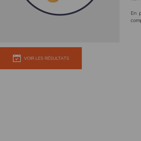
de réponse ou de qualité. Il n’est prévu auc
En p
La responsabilité de l’éditeur ne saurait êtr
comp
Par ailleurs, l’EDITEUR peut être amené à in
reconnaît et accepte que l’EDITEUR ne soit 
Modification des conditions d’util
L’EDITEUR se réserve la possibilité de modi
et/ou de son exploitation.
VOIR LES RÉSULTATS
Règles d'usage d'Internet
L’utilisateur déclare accepter les caractéris
L’EDITEUR n’assume aucune responsabilité su
caractéristiques des données qui pourraient 
L’utilisateur reconnaît que les données ci
information jugée par l’utilisateur de nature 
L’utilisateur reconnaît que les données cir
L’utilisateur est seul responsable de l’usage
L’utilisateur reconnaît que l’EDITEUR ne di
L'éditeur informe que les utilisateurs du si
L'éditeur informe que les utilisateurs du
calendrier du site.