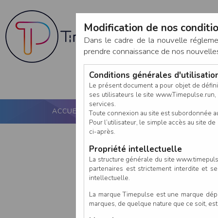
Modification de nos conditio
Dans le cadre de la nouvelle réglem
prendre connaissance de nos nouvelles c
Conditions générales d'utilisati
Le présent document a pour objet de défini
ses utilisateurs le site www.Timepulse.run, e
services.
ACCUEIL
PUCE ACTIVE
NOS SERVICES
Toute connexion au site est subordonnée a
Pour l’utilisateur, le simple accès au site
ci-après.
Propriété intellectuelle
La structure générale du site www.timepulse
partenaires est strictement interdite et 
intellectuelle.
La marque Timepulse est une marque déposé
marques, de quelque nature que ce soit, es