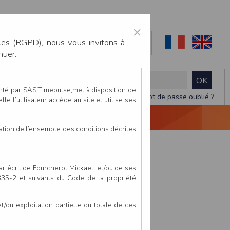
×
les (RGPD), nous vous invitons à
nuer.
enté par SAS Timepulse,met à disposition de
Mot de passe oublié ?
le l’utilisateur accède au site et utilise ses
NTACTEZ-NOUS
DEVIS
VIDÉO LIVE
tation de l’ensemble des conditions décrites
par écrit de Fourcherot Mickael et/ou de ses
 335-2 et suivants du Code de la propriété
ou exploitation partielle ou totale de ces