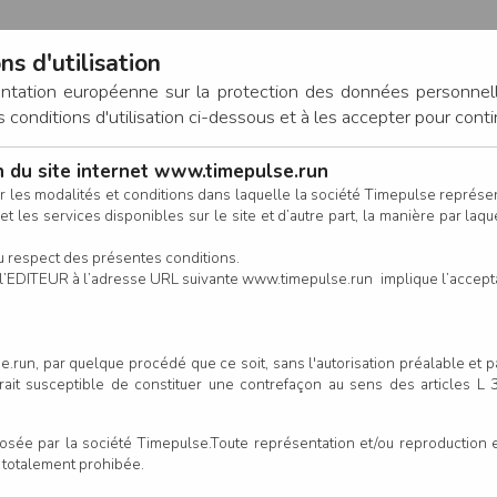
ns d'utilisation
entation européenne sur la protection des données personnel
onditions d'utilisation ci-dessous et à les accepter pour conti
on du site internet www.timepulse.run
CONNEXION
r les modalités et conditions dans laquelle la société Timepulse représ
t les services disponibles sur le site et d’autre part, la manière par laquel
CALENDRIER
RÉSULTATS
INSCRIPTION EN LIGNE
CO
u respect des présentes conditions.
 de l’EDITEUR à l’adresse URL suivante www.timepulse.run implique l’accep
.run, par quelque procédé que ce soit, sans l'autorisation préalable et 
serait susceptible de constituer une contrefaçon au sens des articles L
e par la société Timepulse.Toute représentation et/ou reproduction et/
t totalement prohibée.