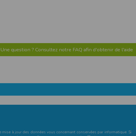
pr.xml
 avant qu’elles ne transitent sur le réseau.
n utilisant les dernières technologies de
i n’est pas accessible depuis l’extérieur.
Une question ? Consultez notre FAQ afin d'obtenir de l'aide
ience sur notre site peut en être affectée
ossibilité d'accéder à certaines pages ou
te de la finalité des cookies.
et de mise à jour des données vous concernant conservées par informatique. Si