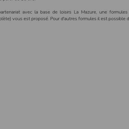
une assistance technique vis à vis de l’utilisateur que ce soit par des moy
artenariat avec la base de loisirs La Mazure, une formule
e engagée en cas d’impossibilité d’accès à ce site et/ou d’utilisation des se
lète) vous est proposé. Pour d'autres formules il est possible 
terrompre le site ou une partie des services, à tout moment sans préavis, l
pas responsable des interruptions, et des conséquences qui peuvent en déco
isation
fier, à tout moment et sans préavis, les présentes conditions d’utilisatio
tiques et les limites d’Internet, et notamment reconnaît que :
r les services accessibles par Internet et n’exerce aucun contrôle de qu
transiter par l’intermédiaire de son centre serveur.
rculant sur Internet ne sont pas protégées notamment contre les détourn
sensible ou confidentielle se fait à ses risques et périls.
culant sur Internet peuvent être réglementées en termes d’usage ou être pr
 des données qu’il consulte, interroge et transfère sur Internet.
spose d’aucun moyen de contrôle sur le contenu des services accessibles 
te internet www.timepulse.run peuvent recevoir des offres des partenaires d
 site internet www.timepulse.run peuvent recevoir des offres les invitan