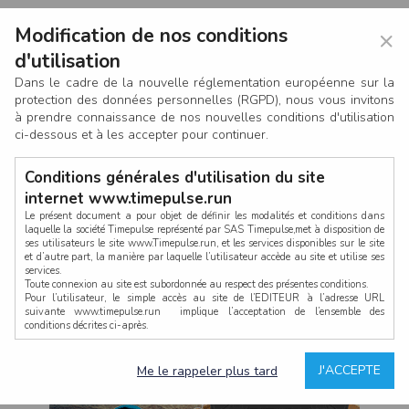
Modification de nos conditions
×
d'utilisation
Dans le cadre de la nouvelle réglementation européenne sur la
protection des données personnelles (RGPD), nous vous invitons
à prendre connaissance de nos nouvelles conditions d'utilisation
ci-dessous et à les accepter pour continuer.
Conditions générales d'utilisation du site
internet www.timepulse.run
Le présent document a pour objet de définir les modalités et conditions dans
laquelle la société Timepulse représenté par SAS Timepulse,met à disposition de
ses utilisateurs le site www.Timepulse.run, et les services disponibles sur le site
CONNEXION
et d’autre part, la manière par laquelle l’utilisateur accède au site et utilise ses
services.
Toute connexion au site est subordonnée au respect des présentes conditions.
Pour l’utilisateur, le simple accès au site de l’EDITEUR à l’adresse URL
suivante www.timepulse.run implique l’acceptation de l’ensemble des
conditions décrites ci-après.
Propriété intellectuelle
Mot de passe oublié ?
J'ACCEPTE
Me le rappeler plus tard
La structure générale du site www.timepulse.run, par quelque procédé que ce
soit, sans l'autorisation préalable et par écrit de Fourcherot Mickael et/ou de ses
partenaires est strictement interdite et serait susceptible de constituer une