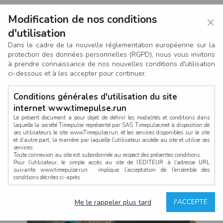
Modification de nos conditions
×
d'utilisation
Dans le cadre de la nouvelle réglementation européenne sur la
protection des données personnelles (RGPD), nous vous invitons
à prendre connaissance de nos nouvelles conditions d'utilisation
ci-dessous et à les accepter pour continuer.
Conditions générales d'utilisation du site
internet www.timepulse.run
Le présent document a pour objet de définir les modalités et conditions dans
laquelle la société Timepulse représenté par SAS Timepulse,met à disposition de
ses utilisateurs le site www.Timepulse.run, et les services disponibles sur le site
CONNEXION
et d’autre part, la manière par laquelle l’utilisateur accède au site et utilise ses
services.
Toute connexion au site est subordonnée au respect des présentes conditions.
Pour l’utilisateur, le simple accès au site de l’EDITEUR à l’adresse URL
suivante www.timepulse.run implique l’acceptation de l’ensemble des
conditions décrites ci-après.
Propriété intellectuelle
Mot de passe oublié ?
J'ACCEPTE
Me le rappeler plus tard
La structure générale du site www.timepulse.run, par quelque procédé que ce
soit, sans l'autorisation préalable et par écrit de Fourcherot Mickael et/ou de ses
partenaires est strictement interdite et serait susceptible de constituer une