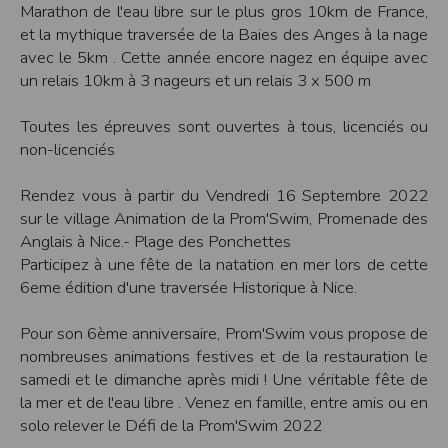
Marathon de l'eau libre sur le plus gros 10km de France,
Modification des conditions d’utilisation
et la mythique traversée de la Baies des Anges à la nage
L’EDITEUR se réserve la possibilité de modifier, à tout moment et sans préavis,
avec le 5km . Cette année encore nagez en équipe avec
les présentes conditions d’utilisation afin de les adapter aux évolutions du site
et/ou de son exploitation.
un relais 10km à 3 nageurs et un relais 3 x 500 m
Règles d'usage d'Internet
Toutes les épreuves sont ouvertes à tous, licenciés ou
L’utilisateur déclare accepter les caractéristiques et les limites d’Internet, et
notamment reconnaît que :
non-licenciés
L’EDITEUR n’assume aucune responsabilité sur les services accessibles par
Internet et n’exerce aucun contrôle de quelque forme que ce soit sur la nature et
les caractéristiques des données qui pourraient transiter par l’intermédiaire de
Rendez vous à partir du Vendredi 16 Septembre 2022
son centre serveur.
sur le village Animation de la Prom'Swim, Promenade des
L’utilisateur reconnaît que les données circulant sur Internet ne sont pas
protégées notamment contre les détournements éventuels. La communication de
Anglais à Nice.- Plage des Ponchettes
toute information jugée par l’utilisateur de nature sensible ou confidentielle se
Participez à une fête de la natation en mer lors de cette
fait à ses risques et périls.
L’utilisateur reconnaît que les données circulant sur Internet peuvent être
6eme édition d'une traversée Historique à Nice.
réglementées en termes d’usage ou être protégées par un droit de propriété.
L’utilisateur est seul responsable de l’usage des données qu’il consulte, interroge
et transfère sur Internet.
Pour son 6ème anniversaire, Prom'Swim vous propose de
L’utilisateur reconnaît que l’EDITEUR ne dispose d’aucun moyen de contrôle sur
le contenu des services accessibles sur Internet
nombreuses animations festives et de la restauration le
L'éditeur informe que les utilisateurs du site internet www.timepulse.run
samedi et le dimanche après midi ! Une véritable fête de
peuvent recevoir des offres des partenaires de l'éditeur
L'éditeur informe que les utilisateurs du site internet www.timepulse.run
la mer et de l'eau libre . Venez en famille, entre amis ou en
peuvent recevoir des offres les invitant à participer à des épreuves inscrites au
solo relever le Défi de la Prom'Swim 2022
calendrier du site.