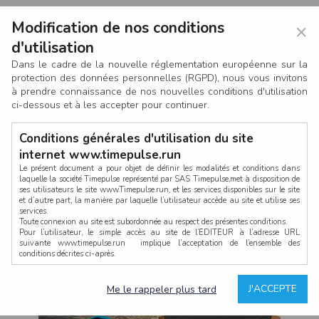
Modification de nos conditions
×
d'utilisation
Dans le cadre de la nouvelle réglementation européenne sur la
protection des données personnelles (RGPD), nous vous invitons
à prendre connaissance de nos nouvelles conditions d'utilisation
ci-dessous et à les accepter pour continuer.
Conditions générales d'utilisation du site
internet www.timepulse.run
Le présent document a pour objet de définir les modalités et conditions dans
laquelle la société Timepulse représenté par SAS Timepulse,met à disposition de
ses utilisateurs le site www.Timepulse.run, et les services disponibles sur le site
CONNEXION
et d’autre part, la manière par laquelle l’utilisateur accède au site et utilise ses
services.
Toute connexion au site est subordonnée au respect des présentes conditions.
Pour l’utilisateur, le simple accès au site de l’EDITEUR à l’adresse URL
suivante www.timepulse.run implique l’acceptation de l’ensemble des
conditions décrites ci-après.
Propriété intellectuelle
Mot de passe oublié ?
J'ACCEPTE
Me le rappeler plus tard
La structure générale du site www.timepulse.run, par quelque procédé que ce
soit, sans l'autorisation préalable et par écrit de Fourcherot Mickael et/ou de ses
partenaires est strictement interdite et serait susceptible de constituer une