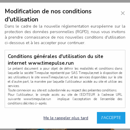
Modification de nos conditions
×
d'utilisation
Dans le cadre de la nouvelle réglementation européenne sur la
protection des données personnelles (RGPD), nous vous invitons
à prendre connaissance de nos nouvelles conditions d'utilisation
ci-dessous et à les accepter pour continuer.
Conditions générales d'utilisation du site
internet www.timepulse.run
Le présent document a pour objet de définir les modalités et conditions dans
laquelle la société Timepulse représenté par SAS Timepulse,met à disposition de
ses utilisateurs le site www.Timepulse.run, et les services disponibles sur le site
CONNEXION
et d’autre part, la manière par laquelle l’utilisateur accède au site et utilise ses
services.
Toute connexion au site est subordonnée au respect des présentes conditions.
Pour l’utilisateur, le simple accès au site de l’EDITEUR à l’adresse URL
suivante www.timepulse.run implique l’acceptation de l’ensemble des
conditions décrites ci-après.
Propriété intellectuelle
Mot de passe oublié ?
J'ACCEPTE
Me le rappeler plus tard
La structure générale du site www.timepulse.run, par quelque procédé que ce
soit, sans l'autorisation préalable et par écrit de Fourcherot Mickael et/ou de ses
partenaires est strictement interdite et serait susceptible de constituer une