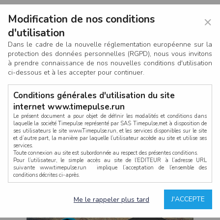
Modification de nos conditions
×
d'utilisation
Dans le cadre de la nouvelle réglementation européenne sur la
protection des données personnelles (RGPD), nous vous invitons
à prendre connaissance de nos nouvelles conditions d'utilisation
ci-dessous et à les accepter pour continuer.
Conditions générales d'utilisation du site
internet www.timepulse.run
Le présent document a pour objet de définir les modalités et conditions dans
laquelle la société Timepulse représenté par SAS Timepulse,met à disposition de
ses utilisateurs le site www.Timepulse.run, et les services disponibles sur le site
CONNEXION
et d’autre part, la manière par laquelle l’utilisateur accède au site et utilise ses
services.
Toute connexion au site est subordonnée au respect des présentes conditions.
Pour l’utilisateur, le simple accès au site de l’EDITEUR à l’adresse URL
suivante www.timepulse.run implique l’acceptation de l’ensemble des
conditions décrites ci-après.
Propriété intellectuelle
Mot de passe oublié ?
J'ACCEPTE
Me le rappeler plus tard
La structure générale du site www.timepulse.run, par quelque procédé que ce
soit, sans l'autorisation préalable et par écrit de Fourcherot Mickael et/ou de ses
partenaires est strictement interdite et serait susceptible de constituer une