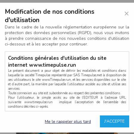
Modification de nos conditions
×
d'utilisation
Dans le cadre de la nouvelle réglementation européenne sur la
protection des données personnelles (RGPD), nous vous invitons
à prendre connaissance de nos nouvelles conditions d'utilisation
ci-dessous et à les accepter pour continuer.
Conditions générales d'utilisation du site
internet www.timepulse.run
Le présent document a pour objet de définir les modalités et conditions dans
laquelle la société Timepulse représenté par SAS Timepulse,met à disposition de
ses utilisateurs le site www.Timepulse.run, et les services disponibles sur le site
CONNEXION
et d’autre part, la manière par laquelle l’utilisateur accède au site et utilise ses
services.
Toute connexion au site est subordonnée au respect des présentes conditions.
Pour l’utilisateur, le simple accès au site de l’EDITEUR à l’adresse URL
suivante www.timepulse.run implique l’acceptation de l’ensemble des
conditions décrites ci-après.
Propriété intellectuelle
Mot de passe oublié ?
J'ACCEPTE
Me le rappeler plus tard
La structure générale du site www.timepulse.run, par quelque procédé que ce
soit, sans l'autorisation préalable et par écrit de Fourcherot Mickael et/ou de ses
partenaires est strictement interdite et serait susceptible de constituer une