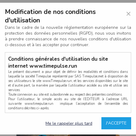
Modification de nos conditions
×
d'utilisation
Dans le cadre de la nouvelle réglementation européenne sur la
protection des données personnelles (RGPD), nous vous invitons
à prendre connaissance de nos nouvelles conditions d'utilisation
ci-dessous et à les accepter pour continuer.
Conditions générales d'utilisation du site
internet www.timepulse.run
Le présent document a pour objet de définir les modalités et conditions dans
laquelle la société Timepulse représenté par SAS Timepulse,met à disposition de
ses utilisateurs le site www.Timepulse.run, et les services disponibles sur le site
CONNEXION
et d’autre part, la manière par laquelle l’utilisateur accède au site et utilise ses
services.
Toute connexion au site est subordonnée au respect des présentes conditions.
Pour l’utilisateur, le simple accès au site de l’EDITEUR à l’adresse URL
suivante www.timepulse.run implique l’acceptation de l’ensemble des
conditions décrites ci-après.
Propriété intellectuelle
Mot de passe oublié ?
J'ACCEPTE
Me le rappeler plus tard
La structure générale du site www.timepulse.run, par quelque procédé que ce
soit, sans l'autorisation préalable et par écrit de Fourcherot Mickael et/ou de ses
partenaires est strictement interdite et serait susceptible de constituer une