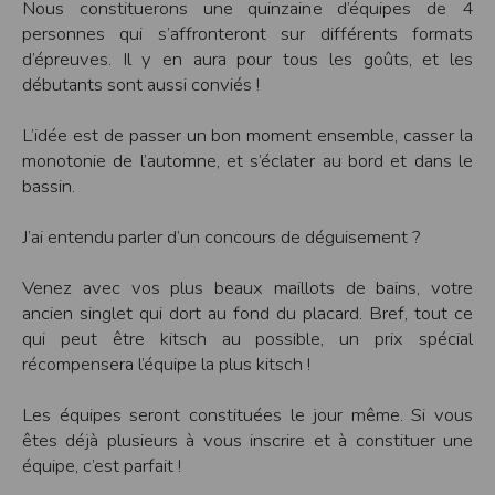
Nous constituerons une quinzaine d’équipes de 4
Modification des conditions d’utilisation
personnes qui s’affronteront sur différents formats
L’EDITEUR se réserve la possibilité de modifier, à tout moment et sans préavis,
d’épreuves. Il y en aura pour tous les goûts, et les
les présentes conditions d’utilisation afin de les adapter aux évolutions du site
et/ou de son exploitation.
débutants sont aussi conviés !
Règles d'usage d'Internet
L’idée est de passer un bon moment ensemble, casser la
L’utilisateur déclare accepter les caractéristiques et les limites d’Internet, et
notamment reconnaît que :
monotonie de l’automne, et s’éclater au bord et dans le
L’EDITEUR n’assume aucune responsabilité sur les services accessibles par
bassin.
Internet et n’exerce aucun contrôle de quelque forme que ce soit sur la nature et
les caractéristiques des données qui pourraient transiter par l’intermédiaire de
son centre serveur.
J’ai entendu parler d’un concours de déguisement ?
L’utilisateur reconnaît que les données circulant sur Internet ne sont pas
protégées notamment contre les détournements éventuels. La communication de
toute information jugée par l’utilisateur de nature sensible ou confidentielle se
Venez avec vos plus beaux maillots de bains, votre
fait à ses risques et périls.
L’utilisateur reconnaît que les données circulant sur Internet peuvent être
ancien singlet qui dort au fond du placard. Bref, tout ce
réglementées en termes d’usage ou être protégées par un droit de propriété.
qui peut être kitsch au possible, un prix spécial
L’utilisateur est seul responsable de l’usage des données qu’il consulte, interroge
et transfère sur Internet.
récompensera l’équipe la plus kitsch !
L’utilisateur reconnaît que l’EDITEUR ne dispose d’aucun moyen de contrôle sur
le contenu des services accessibles sur Internet
L'éditeur informe que les utilisateurs du site internet www.timepulse.run
Les équipes seront constituées le jour même. Si vous
peuvent recevoir des offres des partenaires de l'éditeur
êtes déjà plusieurs à vous inscrire et à constituer une
L'éditeur informe que les utilisateurs du site internet www.timepulse.run
peuvent recevoir des offres les invitant à participer à des épreuves inscrites au
équipe, c’est parfait !
calendrier du site.