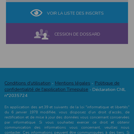
VOIR LA LISTE DES INSCRITS
CESSION DE DOSSARD
Conditions d’utilisation
Mentions légales
Politique de
-
-
confidentialité de l'application Timepulse
- Déclaration CNIL
n°2035724
En application des art.39 et suivants de la loi "informatique et libertés"
du 6 janvier 1978 modifiée, vous disposez d’un droit d’accès, de
rectification et de mise à jour des données vous concernant conservées
par informatique. Si vous souhaitez exercer ce droit et obtenir
communication des informations vous concernant, veuillez nous
contacter. Ces informations peuvent être communiquées à des tiers. Si