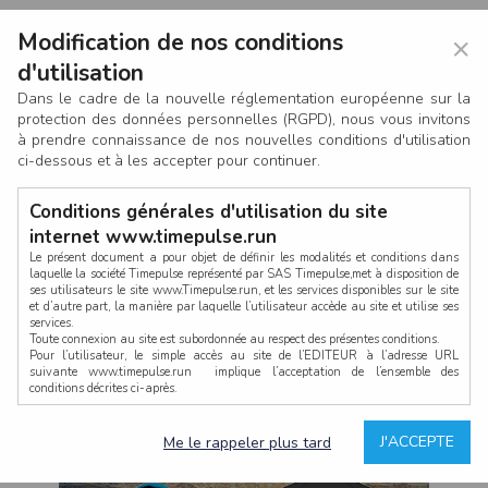
Modification de nos conditions
×
d'utilisation
Dans le cadre de la nouvelle réglementation européenne sur la
protection des données personnelles (RGPD), nous vous invitons
à prendre connaissance de nos nouvelles conditions d'utilisation
ci-dessous et à les accepter pour continuer.
Conditions générales d'utilisation du site
internet www.timepulse.run
Le présent document a pour objet de définir les modalités et conditions dans
laquelle la société Timepulse représenté par SAS Timepulse,met à disposition de
ses utilisateurs le site www.Timepulse.run, et les services disponibles sur le site
CONNEXION
et d’autre part, la manière par laquelle l’utilisateur accède au site et utilise ses
services.
Toute connexion au site est subordonnée au respect des présentes conditions.
Pour l’utilisateur, le simple accès au site de l’EDITEUR à l’adresse URL
suivante www.timepulse.run implique l’acceptation de l’ensemble des
conditions décrites ci-après.
Propriété intellectuelle
Mot de passe oublié ?
J'ACCEPTE
Me le rappeler plus tard
La structure générale du site www.timepulse.run, par quelque procédé que ce
soit, sans l'autorisation préalable et par écrit de Fourcherot Mickael et/ou de ses
partenaires est strictement interdite et serait susceptible de constituer une