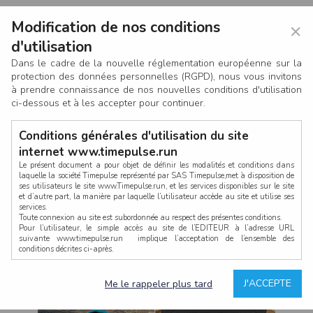
Modification de nos conditions
×
d'utilisation
Dans le cadre de la nouvelle réglementation européenne sur la
protection des données personnelles (RGPD), nous vous invitons
à prendre connaissance de nos nouvelles conditions d'utilisation
ci-dessous et à les accepter pour continuer.
Conditions générales d'utilisation du site
internet www.timepulse.run
Le présent document a pour objet de définir les modalités et conditions dans
laquelle la société Timepulse représenté par SAS Timepulse,met à disposition de
ses utilisateurs le site www.Timepulse.run, et les services disponibles sur le site
CONNEXION
et d’autre part, la manière par laquelle l’utilisateur accède au site et utilise ses
services.
Toute connexion au site est subordonnée au respect des présentes conditions.
Pour l’utilisateur, le simple accès au site de l’EDITEUR à l’adresse URL
suivante www.timepulse.run implique l’acceptation de l’ensemble des
conditions décrites ci-après.
Propriété intellectuelle
Mot de passe oublié ?
J'ACCEPTE
Me le rappeler plus tard
La structure générale du site www.timepulse.run, par quelque procédé que ce
soit, sans l'autorisation préalable et par écrit de Fourcherot Mickael et/ou de ses
partenaires est strictement interdite et serait susceptible de constituer une