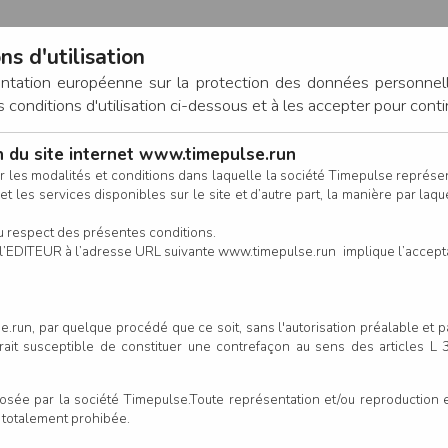
ns d'utilisation
entation européenne sur la protection des données personnel
onditions d'utilisation ci-dessous et à les accepter pour conti
on du site internet www.timepulse.run
CONNEXION
r les modalités et conditions dans laquelle la société Timepulse représ
t les services disponibles sur le site et d’autre part, la manière par laquel
CALENDRIER
RÉSULTATS
INSCRIPTION EN LIGNE
CO
u respect des présentes conditions.
 de l’EDITEUR à l’adresse URL suivante www.timepulse.run implique l’accep
.run, par quelque procédé que ce soit, sans l'autorisation préalable et 
serait susceptible de constituer une contrefaçon au sens des articles L
e par la société Timepulse.Toute représentation et/ou reproduction et/
t totalement prohibée.