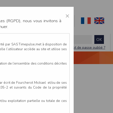
×
les (RGPD), nous vous invitons à
nuer.
enté par SAS Timepulse,met à disposition de
Mot de passe oublié ?
le l’utilisateur accède au site et utilise ses
NTACTEZ-NOUS
DEVIS
VIDÉO LIVE
tation de l’ensemble des conditions décrites
par écrit de Fourcherot Mickael et/ou de ses
 335-2 et suivants du Code de la propriété
ou exploitation partielle ou totale de ces