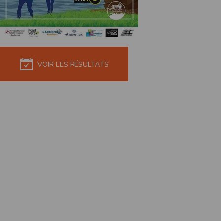
de réponse ou de qualité. Il n’est prévu auc
La responsabilité de l’éditeur ne saurait êtr
Par ailleurs, l’EDITEUR peut être amené à in
reconnaît et accepte que l’EDITEUR ne soit 
VOIR LES RÉSULTATS
Modification des conditions d’util
L’EDITEUR se réserve la possibilité de modi
et/ou de son exploitation.
Règles d'usage d'Internet
L’utilisateur déclare accepter les caractéris
L’EDITEUR n’assume aucune responsabilité su
caractéristiques des données qui pourraient 
L’utilisateur reconnaît que les données ci
information jugée par l’utilisateur de nature 
L’utilisateur reconnaît que les données cir
L’utilisateur est seul responsable de l’usage
L’utilisateur reconnaît que l’EDITEUR ne di
L'éditeur informe que les utilisateurs du si
L'éditeur informe que les utilisateurs du
calendrier du site.