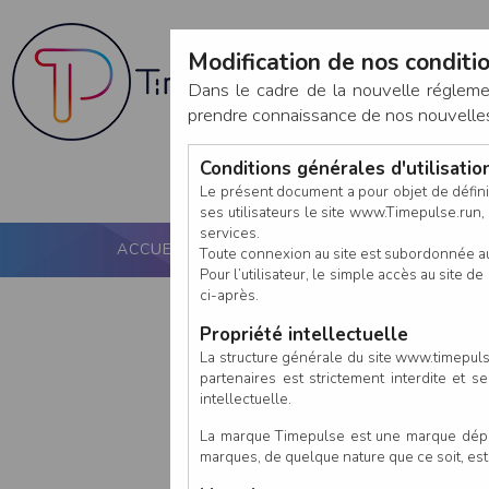
Modification de nos conditio
Dans le cadre de la nouvelle réglem
prendre connaissance de nos nouvelles c
Conditions générales d'utilisati
Le présent document a pour objet de défini
ses utilisateurs le site www.Timepulse.run, e
services.
ACCUEIL
PUCE ACTIVE
NOS SERVICES
Toute connexion au site est subordonnée a
Pour l’utilisateur, le simple accès au site
ci-après.
Propriété intellectuelle
La structure générale du site www.timepulse
partenaires est strictement interdite et 
intellectuelle.
La marque Timepulse est une marque déposé
marques, de quelque nature que ce soit, es