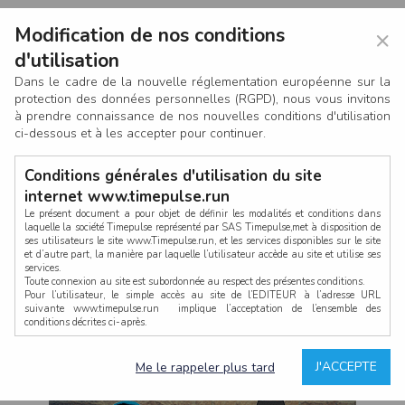
Modification de nos conditions
×
d'utilisation
Dans le cadre de la nouvelle réglementation européenne sur la
protection des données personnelles (RGPD), nous vous invitons
à prendre connaissance de nos nouvelles conditions d'utilisation
ci-dessous et à les accepter pour continuer.
Conditions générales d'utilisation du site
internet www.timepulse.run
Le présent document a pour objet de définir les modalités et conditions dans
laquelle la société Timepulse représenté par SAS Timepulse,met à disposition de
ses utilisateurs le site www.Timepulse.run, et les services disponibles sur le site
CONNEXION
et d’autre part, la manière par laquelle l’utilisateur accède au site et utilise ses
services.
Toute connexion au site est subordonnée au respect des présentes conditions.
Pour l’utilisateur, le simple accès au site de l’EDITEUR à l’adresse URL
suivante www.timepulse.run implique l’acceptation de l’ensemble des
conditions décrites ci-après.
Propriété intellectuelle
Mot de passe oublié ?
J'ACCEPTE
Me le rappeler plus tard
La structure générale du site www.timepulse.run, par quelque procédé que ce
soit, sans l'autorisation préalable et par écrit de Fourcherot Mickael et/ou de ses
partenaires est strictement interdite et serait susceptible de constituer une