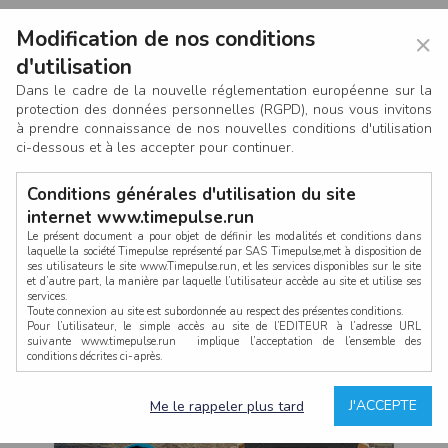
Modification de nos conditions
×
d'utilisation
Dans le cadre de la nouvelle réglementation européenne sur la
protection des données personnelles (RGPD), nous vous invitons
à prendre connaissance de nos nouvelles conditions d'utilisation
ci-dessous et à les accepter pour continuer.
Conditions générales d'utilisation du site
internet www.timepulse.run
Le présent document a pour objet de définir les modalités et conditions dans
laquelle la société Timepulse représenté par SAS Timepulse,met à disposition de
ses utilisateurs le site www.Timepulse.run, et les services disponibles sur le site
CONNEXION
et d’autre part, la manière par laquelle l’utilisateur accède au site et utilise ses
services.
Toute connexion au site est subordonnée au respect des présentes conditions.
Pour l’utilisateur, le simple accès au site de l’EDITEUR à l’adresse URL
suivante www.timepulse.run implique l’acceptation de l’ensemble des
conditions décrites ci-après.
Propriété intellectuelle
Mot de passe oublié ?
J'ACCEPTE
Me le rappeler plus tard
La structure générale du site www.timepulse.run, par quelque procédé que ce
soit, sans l'autorisation préalable et par écrit de Fourcherot Mickael et/ou de ses
partenaires est strictement interdite et serait susceptible de constituer une