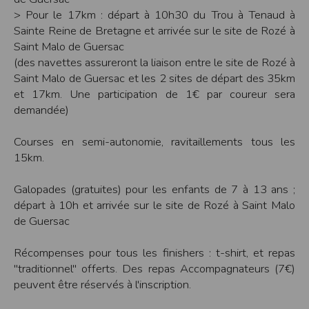
> Pour le 17km : départ à 10h30 du Trou à Tenaud à
Modification des conditions d’utilisation
Sainte Reine de Bretagne et arrivée sur le site de Rozé à
L’EDITEUR se réserve la possibilité de modifier, à tout moment et sans préavis,
les présentes conditions d’utilisation afin de les adapter aux évolutions du site
Saint Malo de Guersac
et/ou de son exploitation.
(des navettes assureront la liaison entre le site de Rozé à
Règles d'usage d'Internet
Saint Malo de Guersac et les 2 sites de départ des 35km
L’utilisateur déclare accepter les caractéristiques et les limites d’Internet, et
et 17km. Une participation de 1€ par coureur sera
notamment reconnaît que :
L’EDITEUR n’assume aucune responsabilité sur les services accessibles par
demandée)
Internet et n’exerce aucun contrôle de quelque forme que ce soit sur la nature et
les caractéristiques des données qui pourraient transiter par l’intermédiaire de
son centre serveur.
Courses en semi-autonomie, ravitaillements tous les
L’utilisateur reconnaît que les données circulant sur Internet ne sont pas
15km.
protégées notamment contre les détournements éventuels. La communication de
toute information jugée par l’utilisateur de nature sensible ou confidentielle se
fait à ses risques et périls.
Galopades (gratuites) pour les enfants de 7 à 13 ans ;
L’utilisateur reconnaît que les données circulant sur Internet peuvent être
réglementées en termes d’usage ou être protégées par un droit de propriété.
départ à 10h et arrivée sur le site de Rozé à Saint Malo
L’utilisateur est seul responsable de l’usage des données qu’il consulte, interroge
de Guersac
et transfère sur Internet.
L’utilisateur reconnaît que l’EDITEUR ne dispose d’aucun moyen de contrôle sur
le contenu des services accessibles sur Internet
Récompenses pour tous les finishers : t-shirt, et repas
L'éditeur informe que les utilisateurs du site internet www.timepulse.run
peuvent recevoir des offres des partenaires de l'éditeur
"traditionnel" offerts. Des repas Accompagnateurs (7€)
L'éditeur informe que les utilisateurs du site internet www.timepulse.run
peuvent être réservés à l'inscription.
peuvent recevoir des offres les invitant à participer à des épreuves inscrites au
calendrier du site.