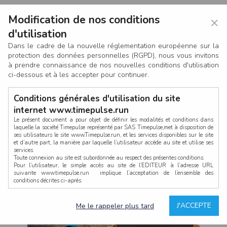
Modification de nos conditions
×
d'utilisation
Dans le cadre de la nouvelle réglementation européenne sur la
protection des données personnelles (RGPD), nous vous invitons
à prendre connaissance de nos nouvelles conditions d'utilisation
ci-dessous et à les accepter pour continuer.
Conditions générales d'utilisation du site
internet www.timepulse.run
Le présent document a pour objet de définir les modalités et conditions dans
laquelle la société Timepulse représenté par SAS Timepulse,met à disposition de
ses utilisateurs le site www.Timepulse.run, et les services disponibles sur le site
CONNEXION
et d’autre part, la manière par laquelle l’utilisateur accède au site et utilise ses
services.
Toute connexion au site est subordonnée au respect des présentes conditions.
Pour l’utilisateur, le simple accès au site de l’EDITEUR à l’adresse URL
suivante www.timepulse.run implique l’acceptation de l’ensemble des
conditions décrites ci-après.
Propriété intellectuelle
Mot de passe oublié ?
J'ACCEPTE
Me le rappeler plus tard
La structure générale du site www.timepulse.run, par quelque procédé que ce
soit, sans l'autorisation préalable et par écrit de Fourcherot Mickael et/ou de ses
partenaires est strictement interdite et serait susceptible de constituer une