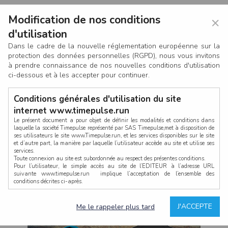
Modification de nos conditions
×
d'utilisation
Dans le cadre de la nouvelle réglementation européenne sur la
protection des données personnelles (RGPD), nous vous invitons
à prendre connaissance de nos nouvelles conditions d'utilisation
ci-dessous et à les accepter pour continuer.
Conditions générales d'utilisation du site
internet www.timepulse.run
Le présent document a pour objet de définir les modalités et conditions dans
laquelle la société Timepulse représenté par SAS Timepulse,met à disposition de
ses utilisateurs le site www.Timepulse.run, et les services disponibles sur le site
CONNEXION
et d’autre part, la manière par laquelle l’utilisateur accède au site et utilise ses
services.
Toute connexion au site est subordonnée au respect des présentes conditions.
Pour l’utilisateur, le simple accès au site de l’EDITEUR à l’adresse URL
suivante www.timepulse.run implique l’acceptation de l’ensemble des
conditions décrites ci-après.
Propriété intellectuelle
Mot de passe oublié ?
J'ACCEPTE
Me le rappeler plus tard
La structure générale du site www.timepulse.run, par quelque procédé que ce
soit, sans l'autorisation préalable et par écrit de Fourcherot Mickael et/ou de ses
partenaires est strictement interdite et serait susceptible de constituer une