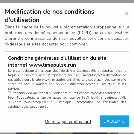
Modification de nos conditions
×
d'utilisation
Dans le cadre de la nouvelle réglementation européenne sur la
protection des données personnelles (RGPD), nous vous invitons
à prendre connaissance de nos nouvelles conditions d'utilisation
ci-dessous et à les accepter pour continuer.
Conditions générales d'utilisation du site
internet www.timepulse.run
Le présent document a pour objet de définir les modalités et conditions dans
laquelle la société Timepulse représenté par SAS Timepulse,met à disposition de
ses utilisateurs le site www.Timepulse.run, et les services disponibles sur le site
CONNEXION
et d’autre part, la manière par laquelle l’utilisateur accède au site et utilise ses
services.
Toute connexion au site est subordonnée au respect des présentes conditions.
Pour l’utilisateur, le simple accès au site de l’EDITEUR à l’adresse URL
suivante www.timepulse.run implique l’acceptation de l’ensemble des
conditions décrites ci-après.
Propriété intellectuelle
Mot de passe oublié ?
J'ACCEPTE
Me le rappeler plus tard
La structure générale du site www.timepulse.run, par quelque procédé que ce
soit, sans l'autorisation préalable et par écrit de Fourcherot Mickael et/ou de ses
partenaires est strictement interdite et serait susceptible de constituer une