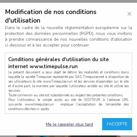
Modification de nos conditions
×
d'utilisation
Dans le cadre de la nouvelle réglementation européenne sur la
protection des données personnelles (RGPD), nous vous invitons
à prendre connaissance de nos nouvelles conditions d'utilisation
ci-dessous et à les accepter pour continuer.
Conditions générales d'utilisation du site
internet www.timepulse.run
Le présent document a pour objet de définir les modalités et conditions dans
laquelle la société Timepulse représenté par SAS Timepulse,met à disposition de
ses utilisateurs le site www.Timepulse.run, et les services disponibles sur le site
CONNEXION
et d’autre part, la manière par laquelle l’utilisateur accède au site et utilise ses
services.
Toute connexion au site est subordonnée au respect des présentes conditions.
Pour l’utilisateur, le simple accès au site de l’EDITEUR à l’adresse URL
suivante www.timepulse.run implique l’acceptation de l’ensemble des
conditions décrites ci-après.
Propriété intellectuelle
Mot de passe oublié ?
J'ACCEPTE
Me le rappeler plus tard
La structure générale du site www.timepulse.run, par quelque procédé que ce
soit, sans l'autorisation préalable et par écrit de Fourcherot Mickael et/ou de ses
partenaires est strictement interdite et serait susceptible de constituer une