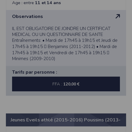
l'utilisateur souhaite télécharger une photo dans la galerie. Nous recueillons
2010)
Age : entre
11 et 14 ans
des informations à partir des photos que vous partagez.
Cette application ne requiert pas d'informations de vos contacts.
Observations
Informations sur le paiement
IL EST OBLIGATOIRE DE JOINDRE UN CERTIFICAT
Aucun paiement n'étant effectué dans l'application, aucune information sur
vos cartes de crédit ou de débit ne sera collectée.
MEDICAL OU UN QUESTIONNAIRE DE SANTE
Entraînements: • Mardi de 17h45 à 19h15 et Jeudi de
Traduction in English :
17h45 à 19h15  Benjamins (2011-2012) • Mardi de
This app requires camera permissions if the user is interested in uploading a
17h45 à 19h15 et Vendredi de 17h45 à 19h15 
photo to the gallery. We collect information from the photos you share. This app
does not require information from your contacts.
Minimes (2009-2010)
Payment information
Tarifs par personne :
No payment is made within the app, so no information about your credit or
debit cards will be collected.
FFA :
120,00 €
Jeunes Eveils athlé (2015-2016) Poussins (2013-