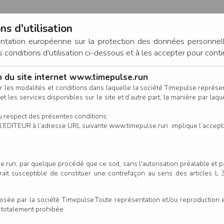
ns d'utilisation
entation européenne sur la protection des données personnel
onditions d'utilisation ci-dessous et à les accepter pour conti
on du site internet www.timepulse.run
CONNEXION
r les modalités et conditions dans laquelle la société Timepulse représ
t les services disponibles sur le site et d’autre part, la manière par laquel
CALENDRIER
RÉSULTATS
INSCRIPTION EN LIGNE
CO
u respect des présentes conditions.
 de l’EDITEUR à l’adresse URL suivante www.timepulse.run implique l’accep
.run, par quelque procédé que ce soit, sans l'autorisation préalable et 
serait susceptible de constituer une contrefaçon au sens des articles L
e par la société Timepulse.Toute représentation et/ou reproduction et/
t totalement prohibée.