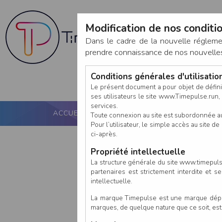
Modification de nos conditio
Dans le cadre de la nouvelle réglem
prendre connaissance de nos nouvelles c
Conditions générales d'utilisati
Le présent document a pour objet de défini
ses utilisateurs le site www.Timepulse.run, e
services.
ACCUEIL
PUCE ACTIVE
NOS SERVICES
Toute connexion au site est subordonnée a
Pour l’utilisateur, le simple accès au site
ci-après.
Propriété intellectuelle
La structure générale du site www.timepulse
partenaires est strictement interdite et 
intellectuelle.
La marque Timepulse est une marque déposé
marques, de quelque nature que ce soit, es