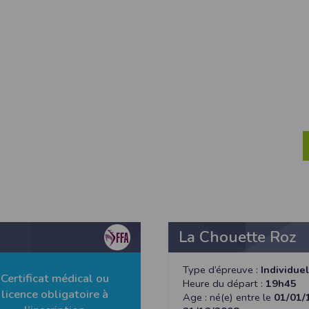
ur suivant :https://www.ovh.com/fr/protection-donnees-personnelles/gd
ateur et nos serveurs utilisent le protocole HTTPS qui crypte les données
pas stockés en clair dans notre base de données mais sont cryptés e
ommunications entre nos différents serveurs se font sur un réseau privé qu
ernet
ctiver les cookies sur votre ordinateur. Notez cependant que votre expér
, la perte de votre session membre lorsque vous changez de page, l'imp
taines pages.
os attentes nous vous invitons à paramétrer votre navigateur en tenant comp
on
Outils
, puis sur
Options Internet
.
avigation
, cliquez sur
Paramètres
.
La Chouette Roz
 sélectionnez le menu
Options
Type d’épreuve :
Individuel
 privée
et cliquez sur
Affichez les cookies
Certificat médical ou
Heure du départ :
19h45
licence obligatoire à
Age : né(e) entre le
01/01/