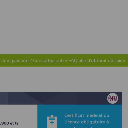
pr.xml
 avant qu’elles ne transitent sur le réseau.
n utilisant les dernières technologies de
i n’est pas accessible depuis l’extérieur.
ience sur notre site peut en être affectée
ossibilité d'accéder à certaines pages ou
Une question ? Consultez notre FAQ afin d'obtenir de l'aide
te de la finalité des cookies.
Certificat médical ou
licence obligatoire à
1900
et le