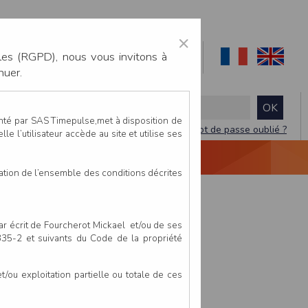
×
les (RGPD), nous vous invitons à
nuer.
enté par SAS Timepulse,met à disposition de
Mot de passe oublié ?
le l’utilisateur accède au site et utilise ses
NTACTEZ-NOUS
DEVIS
VIDÉO LIVE
tation de l’ensemble des conditions décrites
par écrit de Fourcherot Mickael et/ou de ses
 335-2 et suivants du Code de la propriété
ou exploitation partielle ou totale de ces