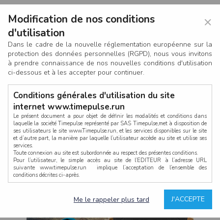
Modification de nos conditions
×
d'utilisation
Dans le cadre de la nouvelle réglementation européenne sur la
protection des données personnelles (RGPD), nous vous invitons
à prendre connaissance de nos nouvelles conditions d'utilisation
ci-dessous et à les accepter pour continuer.
Conditions générales d'utilisation du site
internet www.timepulse.run
Le présent document a pour objet de définir les modalités et conditions dans
laquelle la société Timepulse représenté par SAS Timepulse,met à disposition de
ses utilisateurs le site www.Timepulse.run, et les services disponibles sur le site
CONNEXION
et d’autre part, la manière par laquelle l’utilisateur accède au site et utilise ses
services.
Toute connexion au site est subordonnée au respect des présentes conditions.
Pour l’utilisateur, le simple accès au site de l’EDITEUR à l’adresse URL
suivante www.timepulse.run implique l’acceptation de l’ensemble des
conditions décrites ci-après.
Propriété intellectuelle
Mot de passe oublié ?
J'ACCEPTE
Me le rappeler plus tard
La structure générale du site www.timepulse.run, par quelque procédé que ce
soit, sans l'autorisation préalable et par écrit de Fourcherot Mickael et/ou de ses
partenaires est strictement interdite et serait susceptible de constituer une