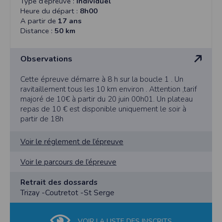
Type d’épreuve :
Individuel
l'utilisateur souhaite télécharger une photo dans la galerie. Nous recueillons
des informations à partir des photos que vous partagez.
Heure du départ :
8h00
A partir de
17 ans
Cette application ne requiert pas d'informations de vos contacts.
Distance :
50 km
Informations sur le paiement
Aucun paiement n'étant effectué dans l'application, aucune information sur
vos cartes de crédit ou de débit ne sera collectée.
Observations
Traduction in English :
Cette épreuve démarre à 8 h sur la boucle 1 . Un
This app requires camera permissions if the user is interested in uploading a
ravitaillement tous les 10 km environ . Attention ,tarif
photo to the gallery. We collect information from the photos you share. This app
does not require information from your contacts.
majoré de 10€ à partir du 20 juin 00h01. Un plateau
repas de 10 € est disponible uniquement le soir à
Payment information
partir de 18h
No payment is made within the app, so no information about your credit or
debit cards will be collected.
Voir le réglement de l’épreuve
Voir le parcours de l’épreuve
Retrait des dossards
Trizay -Coutretot -St Serge
VOIR LA LISTE DES INSCRITS