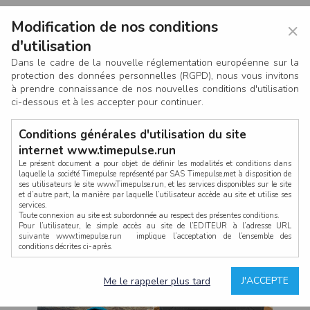
Modification de nos conditions
×
d'utilisation
Dans le cadre de la nouvelle réglementation européenne sur la
protection des données personnelles (RGPD), nous vous invitons
à prendre connaissance de nos nouvelles conditions d'utilisation
ci-dessous et à les accepter pour continuer.
Conditions générales d'utilisation du site
internet www.timepulse.run
Le présent document a pour objet de définir les modalités et conditions dans
laquelle la société Timepulse représenté par SAS Timepulse,met à disposition de
ses utilisateurs le site www.Timepulse.run, et les services disponibles sur le site
CONNEXION
et d’autre part, la manière par laquelle l’utilisateur accède au site et utilise ses
services.
Toute connexion au site est subordonnée au respect des présentes conditions.
Pour l’utilisateur, le simple accès au site de l’EDITEUR à l’adresse URL
suivante www.timepulse.run implique l’acceptation de l’ensemble des
conditions décrites ci-après.
Propriété intellectuelle
Mot de passe oublié ?
J'ACCEPTE
Me le rappeler plus tard
La structure générale du site www.timepulse.run, par quelque procédé que ce
soit, sans l'autorisation préalable et par écrit de Fourcherot Mickael et/ou de ses
partenaires est strictement interdite et serait susceptible de constituer une