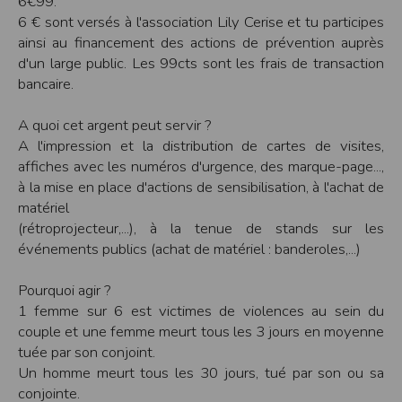
6€99.
Modification des conditions d’utilisation
6 € sont versés à l'association Lily Cerise et tu participes
L’EDITEUR se réserve la possibilité de modifier, à tout moment et sans préavis,
ainsi au financement des actions de prévention auprès
les présentes conditions d’utilisation afin de les adapter aux évolutions du site
d'un large public. Les 99cts sont les frais de transaction
et/ou de son exploitation.
bancaire.
Règles d'usage d'Internet
L’utilisateur déclare accepter les caractéristiques et les limites d’Internet, et
A quoi cet argent peut servir ?
notamment reconnaît que :
L’EDITEUR n’assume aucune responsabilité sur les services accessibles par
A l'impression et la distribution de cartes de visites,
Internet et n’exerce aucun contrôle de quelque forme que ce soit sur la nature et
affiches avec les numéros d'urgence, des marque-page...,
les caractéristiques des données qui pourraient transiter par l’intermédiaire de
son centre serveur.
à la mise en place d'actions de sensibilisation, à l'achat de
L’utilisateur reconnaît que les données circulant sur Internet ne sont pas
matériel
protégées notamment contre les détournements éventuels. La communication de
toute information jugée par l’utilisateur de nature sensible ou confidentielle se
(rétroprojecteur,...), à la tenue de stands sur les
fait à ses risques et périls.
événements publics (achat de matériel : banderoles,...)
L’utilisateur reconnaît que les données circulant sur Internet peuvent être
réglementées en termes d’usage ou être protégées par un droit de propriété.
L’utilisateur est seul responsable de l’usage des données qu’il consulte, interroge
Pourquoi agir ?
et transfère sur Internet.
L’utilisateur reconnaît que l’EDITEUR ne dispose d’aucun moyen de contrôle sur
1 femme sur 6 est victimes de violences au sein du
le contenu des services accessibles sur Internet
L'éditeur informe que les utilisateurs du site internet www.timepulse.run
couple et une femme meurt tous les 3 jours en moyenne
peuvent recevoir des offres des partenaires de l'éditeur
tuée par son conjoint.
L'éditeur informe que les utilisateurs du site internet www.timepulse.run
peuvent recevoir des offres les invitant à participer à des épreuves inscrites au
Un homme meurt tous les 30 jours, tué par son ou sa
calendrier du site.
conjointe.