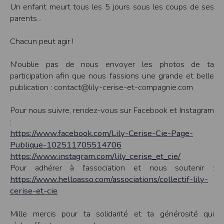
Sécurisation des données
Un enfant meurt tous les 5 jours sous les coups de ses
Les données sont hébergées par l'hébergeur suivant
parents...
:https://www.ovh.com/fr/protection-donnees-personnelles/gdpr.xml
Toutes les communications entre votre navigateur et nos serveurs utilisent le
Chacun peut agir !
protocole HTTPS qui crypte les données avant qu’elles ne transitent sur le
réseau. Par ailleurs, les mots de passe ne sont pas stockés en clair dans notre
base de données mais sont cryptés en utilisant les dernières technologies de
N'oublie pas de nous envoyer les photos de ta
sécurisation des mots de passe. Enfin, les communications entre nos différents
participation afin que nous fassions une grande et belle
serveurs se font sur un réseau privé qui n’est pas accessible depuis l’extérieur.
publication : contact@lily-cerise-et-compagnie.com
Paramétrer votre navigateur internet
Vous pouvez à tout moment choisir de désactiver les cookies sur votre ordinateur.
Pour nous suivre, rendez-vous sur Facebook et Instagram
Notez cependant que votre expérience sur notre site peut en être affectée comme
par exemple et sans être exhaustif, la perte de votre session membre lorsque
:
vous changez de page, l'impossibilité d'accéder à certaines pages ou encore la
https://www.facebook.com/Lily-Cerise-Cie-Page-
perte de vos préférences sur certaines pages.
Publique-102511705514706
Afin de gérer les cookies au plus près de vos attentes nous vous invitons à
paramétrer votre navigateur en tenant compte de la finalité des cookies.
https://www.instagram.com/lily_cerise_et_cie/
Pour adhérer à l'association et nous soutenir :
Internet Explorer
Dans Internet Explorer, cliquez sur le bouton
Outils
, puis sur
Options Internet
.
https://www.helloasso.com/associations/collectif-lily-
Sous l'onglet
Général
, sous
Historique de navigation
, cliquez sur
Paramètres
.
cerise-et-cie
Cliquez sur le bouton
Afficher les fichiers
.
Firefox
Mille mercis pour ta solidarité et ta générosité qui
Allez dans l'onglet
Outils du navigateur
puis sélectionnez le menu
Options
Dans la fenêtre qui s'affiche, choisissez
Vie privée
et cliquez sur
Affichez les