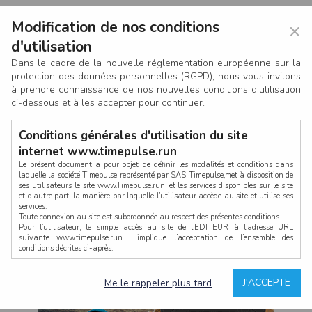
Modification de nos conditions
×
d'utilisation
Dans le cadre de la nouvelle réglementation européenne sur la
protection des données personnelles (RGPD), nous vous invitons
à prendre connaissance de nos nouvelles conditions d'utilisation
ci-dessous et à les accepter pour continuer.
Conditions générales d'utilisation du site
internet www.timepulse.run
Le présent document a pour objet de définir les modalités et conditions dans
laquelle la société Timepulse représenté par SAS Timepulse,met à disposition de
ses utilisateurs le site www.Timepulse.run, et les services disponibles sur le site
CONNEXION
et d’autre part, la manière par laquelle l’utilisateur accède au site et utilise ses
services.
Toute connexion au site est subordonnée au respect des présentes conditions.
Pour l’utilisateur, le simple accès au site de l’EDITEUR à l’adresse URL
suivante www.timepulse.run implique l’acceptation de l’ensemble des
conditions décrites ci-après.
Propriété intellectuelle
Mot de passe oublié ?
J'ACCEPTE
Me le rappeler plus tard
La structure générale du site www.timepulse.run, par quelque procédé que ce
soit, sans l'autorisation préalable et par écrit de Fourcherot Mickael et/ou de ses
partenaires est strictement interdite et serait susceptible de constituer une