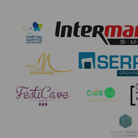
et concernent, a minima, votre identifiant,
de mettre en œuvre un procédé automatique
fonctionnelle sans l’acceptation de cookie
bonne exécution de la prestation. Les infor
et Libertés. Nous vous informons que vos 
particulière. Néanmoins, vos réponses do
agrégées dans le but d’établir des stati
pourront être communiquées sur réquisition 
demande en ce sens via l'email contact ou p
Sécurité des données collectées
L'accès au serveur et à l'interface Timepuls
organisationnelles appropriées ont été pri
peuvent accéder aux données personnelles
données personnelles du Participant, Timepu
Timepulse met à disposition des organisate
ne pas les activer dans son événement.
Droit applicable
Tant le présent site que les modalités et co
éventuelle, et après l’échec de toute tentat
Pour toute question relative aux présentes co