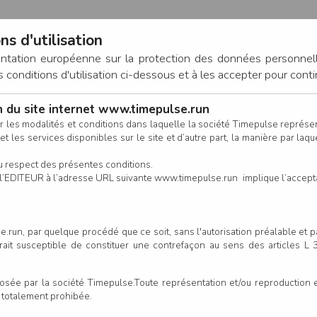
ns d'utilisation
entation européenne sur la protection des données personnel
onditions d'utilisation ci-dessous et à les accepter pour conti
on du site internet www.timepulse.run
CONNEXION
r les modalités et conditions dans laquelle la société Timepulse représ
t les services disponibles sur le site et d’autre part, la manière par laquel
CALENDRIER
RÉSULTATS
INSCRIPTION EN LIGNE
CO
u respect des présentes conditions.
 de l’EDITEUR à l’adresse URL suivante www.timepulse.run implique l’accep
.run, par quelque procédé que ce soit, sans l'autorisation préalable et 
serait susceptible de constituer une contrefaçon au sens des articles L
e par la société Timepulse.Toute représentation et/ou reproduction et/
t totalement prohibée.