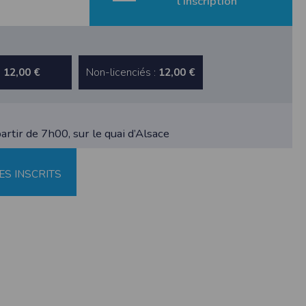
l’inscription
:
Non-licenciés :
12,00 €
12,00 €
artir de 7h00, sur le quai d’Alsace
ne tablette ou un smartphone.
vous disposez d'un compte membre, retenir
ES INSCRITS
pulse.run
te à été déclaré à la Commission Nationale de
 des fonctionnalités du site. Les données
 pages web, et d'effectuer une localisation
es que vous nous transmettez volontairement