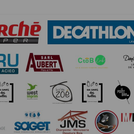
 votre adresse de messagerie électronique valide et votre code postal. Vo
 de traçage (cookie) pour des besoins de statistiques et d'affichage. Ce
s. Vos données personnelles sont confidentielles et ne seront en aucun 
mations recueillies auprès des personnes par le biais des différents form
réponses, sauf indication contraire, sont facultatives et que le défau
ivent être suffisantes pour nous permettre la bonne exécution du ser
stiques commerciales. En vertu de la loi n° 2000-719 du 1er août 2000,
des autorités judiciaires. Vous disposez d'un droit d'accès et de rectif
ar courrier à l'adresse décrite dans les mentions légales.
e sur lesquels les données sont collectées, traitées et archivées est stri
ses afin d'interdire l'accès à toute personne non autorisée. Seules les
 du Participant, tout comme l’Organisateur de l’évènement. Pour des r
lse conservera pendant une période de trois (3) ans les données d’inscrip
urs des outils permettant de se conformer au RGPD, mais ne peut être te
nditions de son utilisation sont régis par le droit français, quel que soit 
ive de recherche d’une solution amiable, les tribunaux français seront seu
nditions d’utilisation du site, vous pouvez nous écrire à l’adresse suivante