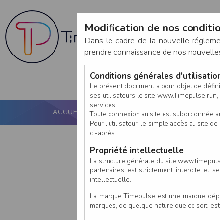
Modification de nos conditio
Dans le cadre de la nouvelle réglem
prendre connaissance de nos nouvelles c
Conditions générales d'utilisati
Le présent document a pour objet de défini
ses utilisateurs le site www.Timepulse.run, e
services.
ACCUEIL
PUCE ACTIVE
NOS SERVICES
Toute connexion au site est subordonnée a
Pour l’utilisateur, le simple accès au site
ci-après.
Propriété intellectuelle
La structure générale du site www.timepulse
partenaires est strictement interdite et 
intellectuelle.
La marque Timepulse est une marque déposé
marques, de quelque nature que ce soit, es