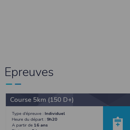
Sécurisation des données
Les données sont hébergées par l'héberge
Toutes les communications entre votre navig
Par ailleurs, les mots de passe ne sont 
sécurisation des mots de passe. Enfin, les c
Paramétrer votre navigateur int
Vous pouvez à tout moment choisir de désa
comme par exemple et sans être exhaustif
encore la perte de vos préférences sur cer
Epreuves
Afin de gérer les cookies au plus près de v
Internet Explorer
Dans Internet Explorer, cliquez sur le bout
Sous l'onglet
Général
, sous
Historique de n
Cliquez sur le bouton
Afficher les fichiers
.
Course 5km (150 D+)
Firefox
Allez dans l'onglet
Outils du navigateur
puis
Type d’épreuve :
Individuel
Dans la fenêtre qui s'affiche, choisissez
Vie
Heure du départ :
9h20
A partir de
16 ans
Safari