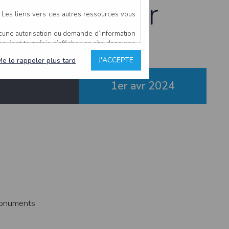
âteau-Gontier
. Les liens vers ces autres ressources vous
ucune autorisation ou demande d’information
convient toutefois d’afficher ce site dans une
u’il estime non conforme à l’objet du site
J'ACCEPTE
Me le rappeler plus tard
1er avr
2024
es comme étant fiables.
rs typographiques.
n sur ce site.
ent avoir fait l’objet de mises à jour. En
teur en prend connaissance.
de l’utilisateur, qui assume la totalité des
ernier.
e l’interprétation ou de l’utilisation des
 monuments
 événement hors du contrôle de l’EDITEUR, et
des services.
sions et des performances en terme de temps