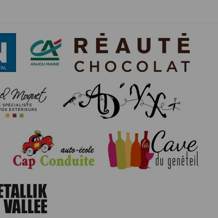
us êtes informés que le site est susceptible
rtaines parties de ce site ne peuvent être
cas communiquées à des tiers hormis pour la
ulaires sont conformes à la Loi Informatique
t de réponse n'entraîne aucune conséquence
vice commandé. Les données sont également
 les coordonnées déclarées par l’acheteur
ication de vos données en nous adressant une
ctement limité. Des précautions techniques et
 personnes directement reliées à la société
aisons de sécurité, après suppression des
tion dudit Participant.
nu responsable si un organisateur décide de
le lieu d’utilisation. En cas de contestation
ls compétents pour connaître de ce litige.
 :