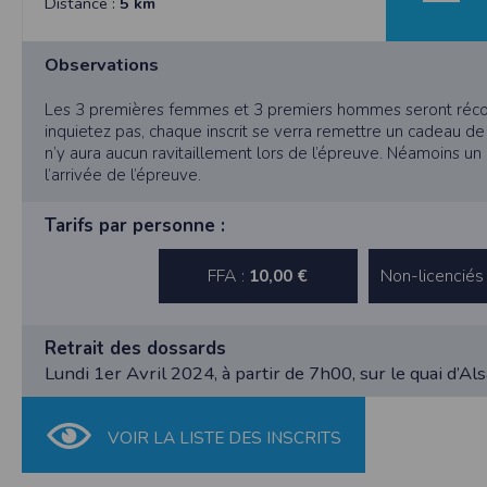
Distance :
5 km
Dans votre navigateur, choisissez le menu
É
Cliquez sur
Sécurité
.
Cliquez sur
Afficher les cookies
.
Observations
Google Chrome
Cliquez sur l'icône du menu
Outils
.
Les 3 premières femmes et 3 premiers hommes seront réc
Sélectionnez
Options
.
inquietez pas, chaque inscrit se verra remettre un cadeau de p
Cliquez sur l'onglet
Options avancées
et acc
n’y aura aucun ravitaillement lors de l’épreuve. Néamoins un 
Cliquez sur le bouton
Afficher les cookies
.
l’arrivée de l’épreuve.
Politique d'utilisation des cookie
Tarifs par personne :
Un cookie est un petit fichier texte envoyé 
Nous utilisons les cookies à diverses fi
certaines de vos préférences ou encore com
FFA :
Non-licenciés
10,00 €
RGPD
Timepulse se conforme à la nouvelle direc
Retrait des dossards
La collecte et la conservation d
Lundi 1er Avril 2024, à partir de 7h00, sur le quai d’Al
Conformément à la loi du 6 janvier 1978 rela
l'Informatique et des Libertés sous le num
Les données identifiées comme étant obli
VOIR LA LISTE DES INSCRITS
collectées automatiquement par le site nou
géographique partielle des utilisateurs. L