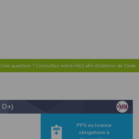
pr.xml
 avant qu’elles ne transitent sur le réseau.
n utilisant les dernières technologies de
i n’est pas accessible depuis l’extérieur.
ience sur notre site peut en être affectée
ossibilité d'accéder à certaines pages ou
Une question ? Consultez notre FAQ afin d'obtenir de l'aide
te de la finalité des cookies.
 D+)
PPS ou licence
obligatoire à