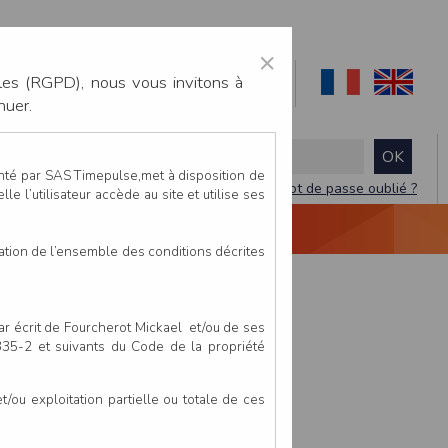
×
les (RGPD), nous vous invitons à
nuer.
enté par SAS Timepulse,met à disposition de
Mot de passe oublié ?
le l’utilisateur accède au site et utilise ses
NTACTEZ-NOUS
DEVIS
VIDÉO LIVE
tation de l’ensemble des conditions décrites
par écrit de Fourcherot Mickael et/ou de ses
 335-2 et suivants du Code de la propriété
ou exploitation partielle ou totale de ces