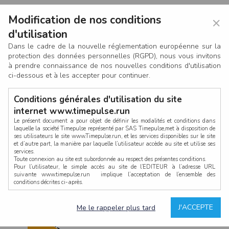
Modification de nos conditions
×
d'utilisation
Dans le cadre de la nouvelle réglementation européenne sur la
protection des données personnelles (RGPD), nous vous invitons
à prendre connaissance de nos nouvelles conditions d'utilisation
ci-dessous et à les accepter pour continuer.
Conditions générales d'utilisation du site
internet www.timepulse.run
Le présent document a pour objet de définir les modalités et conditions dans
laquelle la société Timepulse représenté par SAS Timepulse,met à disposition de
ses utilisateurs le site www.Timepulse.run, et les services disponibles sur le site
CONNEXION
et d’autre part, la manière par laquelle l’utilisateur accède au site et utilise ses
services.
Toute connexion au site est subordonnée au respect des présentes conditions.
Pour l’utilisateur, le simple accès au site de l’EDITEUR à l’adresse URL
suivante www.timepulse.run implique l’acceptation de l’ensemble des
conditions décrites ci-après.
Propriété intellectuelle
Mot de passe oublié ?
J'ACCEPTE
Me le rappeler plus tard
La structure générale du site www.timepulse.run, par quelque procédé que ce
soit, sans l'autorisation préalable et par écrit de Fourcherot Mickael et/ou de ses
partenaires est strictement interdite et serait susceptible de constituer une