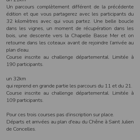
Un parcours complètement différent de la précédente
Modification des conditions d’utilisation
édition et que vous partagerez avec les participants du
L’EDITEUR se réserve la possibilité de modifier, à tout moment et sans préavis,
les présentes conditions d’utilisation afin de les adapter aux évolutions du site
32 kilomètres avec qui vous partez. Une belle boucle
et/ou de son exploitation.
dans les vignes, un moment de récupération dans les
Règles d'usage d'Internet
bois, une descente vers la Chapelle Basse Mer et on
L’utilisateur déclare accepter les caractéristiques et les limites d’Internet, et
retourne dans les coteaux avant de rejoindre l’arrivée au
notamment reconnaît que :
L’EDITEUR n’assume aucune responsabilité sur les services accessibles par
plan d’eau.
Internet et n’exerce aucun contrôle de quelque forme que ce soit sur la nature et
Course inscrite au challenge départemental. Limitée à
les caractéristiques des données qui pourraient transiter par l’intermédiaire de
son centre serveur.
190 participants.
L’utilisateur reconnaît que les données circulant sur Internet ne sont pas
protégées notamment contre les détournements éventuels. La communication de
toute information jugée par l’utilisateur de nature sensible ou confidentielle se
un 32km
fait à ses risques et périls.
qui reprend en grande partie les parcours du 11 et du 21.
L’utilisateur reconnaît que les données circulant sur Internet peuvent être
réglementées en termes d’usage ou être protégées par un droit de propriété.
Course inscrite au challenge départemental. Limitée à
L’utilisateur est seul responsable de l’usage des données qu’il consulte, interroge
109 participants.
et transfère sur Internet.
L’utilisateur reconnaît que l’EDITEUR ne dispose d’aucun moyen de contrôle sur
le contenu des services accessibles sur Internet
Pour ces trois courses pas d’inscription sur place.
L'éditeur informe que les utilisateurs du site internet www.timepulse.run
peuvent recevoir des offres des partenaires de l'éditeur
Départs et arrivées au plan d'eau du Chêne à Saint Julien
L'éditeur informe que les utilisateurs du site internet www.timepulse.run
de Concelles.
peuvent recevoir des offres les invitant à participer à des épreuves inscrites au
calendrier du site.