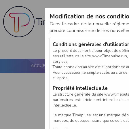
Modification de nos conditio
Dans le cadre de la nouvelle réglem
prendre connaissance de nos nouvelles c
Conditions générales d'utilisati
Le présent document a pour objet de défini
ses utilisateurs le site www.Timepulse.run, e
services.
ACCUEIL
PUCE ACTIVE
NOS SERVICES
Toute connexion au site est subordonnée a
Pour l’utilisateur, le simple accès au site
ci-après.
Propriété intellectuelle
La structure générale du site www.timepulse
partenaires est strictement interdite et 
intellectuelle.
La marque Timepulse est une marque déposé
marques, de quelque nature que ce soit, es