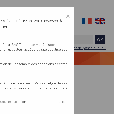
×
les (RGPD), nous vous invitons à
nuer.
enté par SAS Timepulse,met à disposition de
Mot de passe oublié ?
le l’utilisateur accède au site et utilise ses
NTACTEZ-NOUS
DEVIS
VIDÉO LIVE
tation de l’ensemble des conditions décrites
par écrit de Fourcherot Mickael et/ou de ses
 335-2 et suivants du Code de la propriété
ou exploitation partielle ou totale de ces