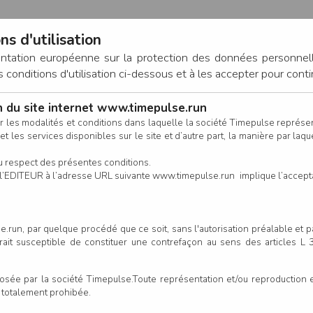
ns d'utilisation
entation européenne sur la protection des données personnel
onditions d'utilisation ci-dessous et à les accepter pour conti
on du site internet www.timepulse.run
CONNEXION
r les modalités et conditions dans laquelle la société Timepulse représ
t les services disponibles sur le site et d’autre part, la manière par laquel
CALENDRIER
RÉSULTATS
INSCRIPTION EN LIGNE
CO
u respect des présentes conditions.
 de l’EDITEUR à l’adresse URL suivante www.timepulse.run implique l’accep
.run, par quelque procédé que ce soit, sans l'autorisation préalable et 
serait susceptible de constituer une contrefaçon au sens des articles L
e par la société Timepulse.Toute représentation et/ou reproduction et/
t totalement prohibée.