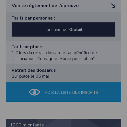
Voir le réglement de l’épreuve
L'inscription à l'épreuve est de 1€ et sera reversée
Tarifs par personne :
intégralement à l'association
"Courage et Force pour Johan"
Tarif unique :
Gratuit
Le règlement de l'inscription sera réalisée au retrait
dossard.
Tarif sur place
https://courage-force-johan.fr/
1 € lors du retrait dossard et au bénéfice de
l'association "Courage et Force pour Johan"
Retrait des dossards
Sur place le 05 mai
VOIR LA LISTE DES INSCRITS
1200 m enfants