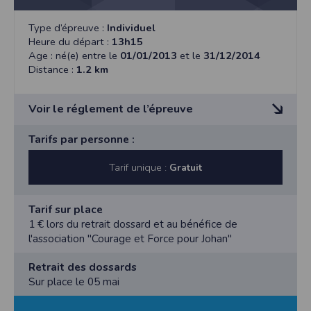
Type d’épreuve :
Individuel
Heure du départ :
13h15
Age : né(e) entre le
01/01/2013
et le
31/12/2014
Distance :
1.2 km
Voir le réglement de l’épreuve
L'inscription à l'épreuve est de 1€ et sera reversée
Tarifs par personne :
intégralement à l'association
"Courage et Force pour Johan"
Tarif unique :
Gratuit
Le règlement de l'inscription sera réalisée au retrait
dossard.
Tarif sur place
https://courage-force-johan.fr/
1 € lors du retrait dossard et au bénéfice de
l'association "Courage et Force pour Johan"
Retrait des dossards
Sur place le 05 mai