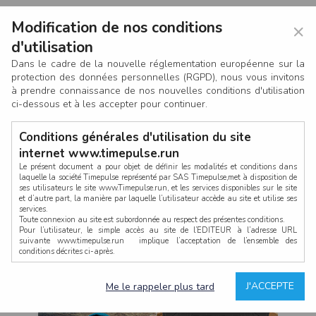
Modification de nos conditions
×
d'utilisation
Dans le cadre de la nouvelle réglementation européenne sur la
protection des données personnelles (RGPD), nous vous invitons
à prendre connaissance de nos nouvelles conditions d'utilisation
ci-dessous et à les accepter pour continuer.
Conditions générales d'utilisation du site
internet www.timepulse.run
Le présent document a pour objet de définir les modalités et conditions dans
laquelle la société Timepulse représenté par SAS Timepulse,met à disposition de
ses utilisateurs le site www.Timepulse.run, et les services disponibles sur le site
CONNEXION
et d’autre part, la manière par laquelle l’utilisateur accède au site et utilise ses
services.
Toute connexion au site est subordonnée au respect des présentes conditions.
Pour l’utilisateur, le simple accès au site de l’EDITEUR à l’adresse URL
suivante www.timepulse.run implique l’acceptation de l’ensemble des
conditions décrites ci-après.
Propriété intellectuelle
Mot de passe oublié ?
J'ACCEPTE
Me le rappeler plus tard
La structure générale du site www.timepulse.run, par quelque procédé que ce
soit, sans l'autorisation préalable et par écrit de Fourcherot Mickael et/ou de ses
partenaires est strictement interdite et serait susceptible de constituer une