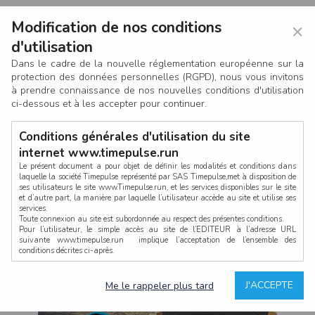
Modification de nos conditions
×
d'utilisation
Dans le cadre de la nouvelle réglementation européenne sur la
protection des données personnelles (RGPD), nous vous invitons
à prendre connaissance de nos nouvelles conditions d'utilisation
ci-dessous et à les accepter pour continuer.
Conditions générales d'utilisation du site
internet www.timepulse.run
Le présent document a pour objet de définir les modalités et conditions dans
laquelle la société Timepulse représenté par SAS Timepulse,met à disposition de
ses utilisateurs le site www.Timepulse.run, et les services disponibles sur le site
CONNEXION
et d’autre part, la manière par laquelle l’utilisateur accède au site et utilise ses
services.
Toute connexion au site est subordonnée au respect des présentes conditions.
Pour l’utilisateur, le simple accès au site de l’EDITEUR à l’adresse URL
suivante www.timepulse.run implique l’acceptation de l’ensemble des
conditions décrites ci-après.
Propriété intellectuelle
Mot de passe oublié ?
J'ACCEPTE
Me le rappeler plus tard
La structure générale du site www.timepulse.run, par quelque procédé que ce
soit, sans l'autorisation préalable et par écrit de Fourcherot Mickael et/ou de ses
partenaires est strictement interdite et serait susceptible de constituer une