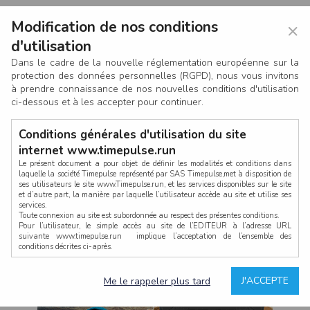
Modification de nos conditions
×
d'utilisation
Dans le cadre de la nouvelle réglementation européenne sur la
protection des données personnelles (RGPD), nous vous invitons
à prendre connaissance de nos nouvelles conditions d'utilisation
ci-dessous et à les accepter pour continuer.
Conditions générales d'utilisation du site
internet www.timepulse.run
Le présent document a pour objet de définir les modalités et conditions dans
laquelle la société Timepulse représenté par SAS Timepulse,met à disposition de
ses utilisateurs le site www.Timepulse.run, et les services disponibles sur le site
CONNEXION
et d’autre part, la manière par laquelle l’utilisateur accède au site et utilise ses
services.
Toute connexion au site est subordonnée au respect des présentes conditions.
Pour l’utilisateur, le simple accès au site de l’EDITEUR à l’adresse URL
suivante www.timepulse.run implique l’acceptation de l’ensemble des
conditions décrites ci-après.
Propriété intellectuelle
Mot de passe oublié ?
J'ACCEPTE
Me le rappeler plus tard
La structure générale du site www.timepulse.run, par quelque procédé que ce
soit, sans l'autorisation préalable et par écrit de Fourcherot Mickael et/ou de ses
partenaires est strictement interdite et serait susceptible de constituer une