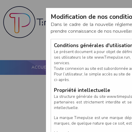
Modification de nos conditio
Dans le cadre de la nouvelle réglem
prendre connaissance de nos nouvelles c
Conditions générales d'utilisati
Le présent document a pour objet de défini
ses utilisateurs le site www.Timepulse.run, e
services.
ACCUEIL
PUCE ACTIVE
NOS SERVICES
Toute connexion au site est subordonnée a
Pour l’utilisateur, le simple accès au site
ci-après.
Propriété intellectuelle
La structure générale du site www.timepulse
partenaires est strictement interdite et 
intellectuelle.
La marque Timepulse est une marque déposé
marques, de quelque nature que ce soit, es