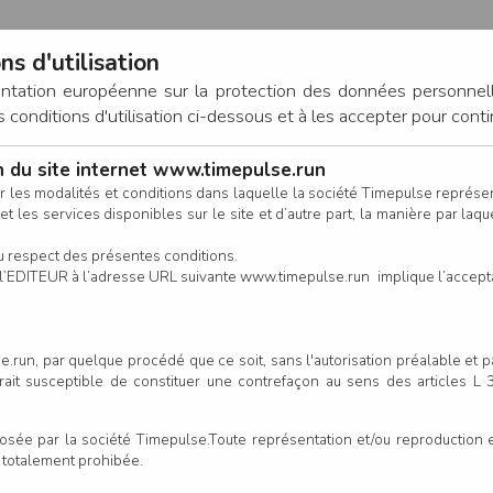
ns d'utilisation
entation européenne sur la protection des données personnel
onditions d'utilisation ci-dessous et à les accepter pour conti
on du site internet www.timepulse.run
CONNEXION
r les modalités et conditions dans laquelle la société Timepulse représ
t les services disponibles sur le site et d’autre part, la manière par laquel
CALENDRIER
RÉSULTATS
INSCRIPTION EN LIGNE
CO
u respect des présentes conditions.
 de l’EDITEUR à l’adresse URL suivante www.timepulse.run implique l’accep
.run, par quelque procédé que ce soit, sans l'autorisation préalable et 
serait susceptible de constituer une contrefaçon au sens des articles L
e par la société Timepulse.Toute représentation et/ou reproduction et/
t totalement prohibée.