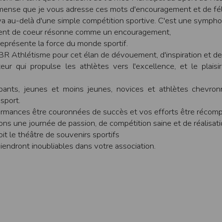
une assistance technique vis à vis de l’utilisateur que ce soit par des moy
mense que je vous adresse ces mots d'encouragement et de féli
a au-delà d'une simple compétition sportive. C'est une sympho
e engagée en cas d’impossibilité d’accès à ce site et/ou d’utilisation des se
ent de coeur résonne comme un encouragement,
terrompre le site ou une partie des services, à tout moment sans préavis, l
eprésente la force du monde sportif.
pas responsable des interruptions, et des conséquences qui peuvent en déco
ASBR Athlétisme pour cet élan de dévouement, d'inspiration et d
ur qui propulse les athlètes vers l'excellence, et le plaisi
isation
fier, à tout moment et sans préavis, les présentes conditions d’utilisatio
ipants, jeunes et moins jeunes, novices et athlètes chevro
 sport.
ormances être couronnées de succès et vos efforts être récom
tiques et les limites d’Internet, et notamment reconnaît que :
ns une journée de passion, de compétition saine et de réalisati
r les services accessibles par Internet et n’exerce aucun contrôle de qu
it le théâtre de souvenirs sportifs
transiter par l’intermédiaire de son centre serveur.
iendront inoubliables dans votre association.
rculant sur Internet ne sont pas protégées notamment contre les détourn
sensible ou confidentielle se fait à ses risques et périls.
culant sur Internet peuvent être réglementées en termes d’usage ou être pr
 des données qu’il consulte, interroge et transfère sur Internet.
spose d’aucun moyen de contrôle sur le contenu des services accessibles 
te internet www.timepulse.run peuvent recevoir des offres des partenaires d
 site internet www.timepulse.run peuvent recevoir des offres les invitan