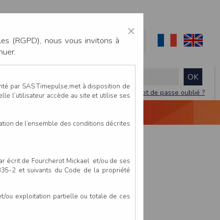
×
les (RGPD), nous vous invitons à
nuer.
enté par SAS Timepulse,met à disposition de
Mot de passe oublié ?
le l’utilisateur accède au site et utilise ses
NTACTEZ-NOUS
DEVIS
VIDÉO LIVE
tation de l’ensemble des conditions décrites
par écrit de Fourcherot Mickael et/ou de ses
 335-2 et suivants du Code de la propriété
ou exploitation partielle ou totale de ces