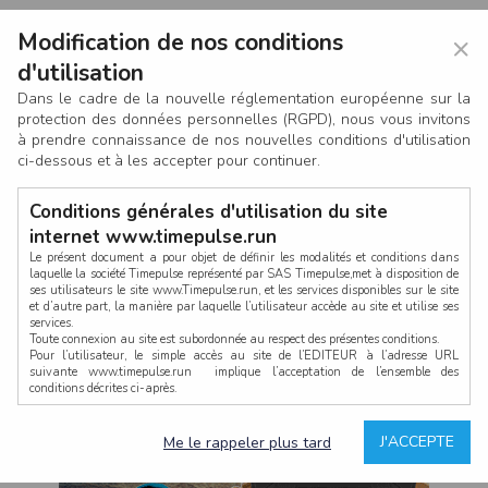
Modification de nos conditions
×
d'utilisation
Dans le cadre de la nouvelle réglementation européenne sur la
protection des données personnelles (RGPD), nous vous invitons
à prendre connaissance de nos nouvelles conditions d'utilisation
ci-dessous et à les accepter pour continuer.
Conditions générales d'utilisation du site
internet www.timepulse.run
Le présent document a pour objet de définir les modalités et conditions dans
laquelle la société Timepulse représenté par SAS Timepulse,met à disposition de
ses utilisateurs le site www.Timepulse.run, et les services disponibles sur le site
CONNEXION
et d’autre part, la manière par laquelle l’utilisateur accède au site et utilise ses
services.
Toute connexion au site est subordonnée au respect des présentes conditions.
Pour l’utilisateur, le simple accès au site de l’EDITEUR à l’adresse URL
suivante www.timepulse.run implique l’acceptation de l’ensemble des
conditions décrites ci-après.
Propriété intellectuelle
Mot de passe oublié ?
J'ACCEPTE
Me le rappeler plus tard
La structure générale du site www.timepulse.run, par quelque procédé que ce
soit, sans l'autorisation préalable et par écrit de Fourcherot Mickael et/ou de ses
partenaires est strictement interdite et serait susceptible de constituer une