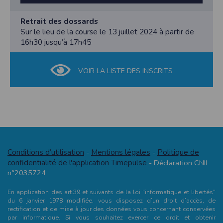
Retrait des dossards
Sur le lieu de la course le 13 juillet 2024 à partir de
16h30 jusqu’à 17h45
VOIR LA LISTE DES INSCRITS
Conditions d’utilisation
Mentions légales
Politique de
-
-
confidentialité de l'application Timepulse
- Déclaration CNIL
n°2035724
En application des art.39 et suivants de la loi "informatique et libertés"
du 6 janvier 1978 modifiée, vous disposez d’un droit d’accès, de
rectification et de mise à jour des données vous concernant conservées
par informatique. Si vous souhaitez exercer ce droit et obtenir