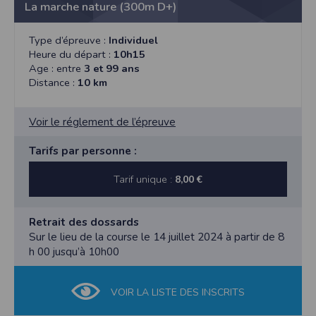
l'utilisateur souhaite télécharger une photo dans la galerie. Nous recueillons
La marche nature (300m D+)
des informations à partir des photos que vous partagez.
Cette application ne requiert pas d'informations de vos contacts.
Type d’épreuve :
Individuel
Heure du départ :
10h15
Informations sur le paiement
Age : entre
3 et 99 ans
Aucun paiement n'étant effectué dans l'application, aucune information sur
vos cartes de crédit ou de débit ne sera collectée.
Distance :
10 km
Traduction in English :
This app requires camera permissions if the user is interested in uploading a
Voir le réglement de l’épreuve
photo to the gallery. We collect information from the photos you share. This app
does not require information from your contacts.
Tarifs par personne :
Payment information
No payment is made within the app, so no information about your credit or
Tarif unique :
8,00 €
debit cards will be collected.
Retrait des dossards
Sur le lieu de la course le 14 juillet 2024 à partir de 8
h 00 jusqu’à 10h00
VOIR LA LISTE DES INSCRITS