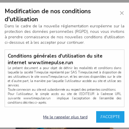
Modification de nos conditions
×
d'utilisation
Dans le cadre de la nouvelle réglementation européenne sur la
protection des données personnelles (RGPD), nous vous invitons
à prendre connaissance de nos nouvelles conditions d'utilisation
ci-dessous et à les accepter pour continuer.
Conditions générales d'utilisation du site
internet www.timepulse.run
Le présent document a pour objet de définir les modalités et conditions dans
laquelle la société Timepulse représenté par SAS Timepulse,met à disposition de
ses utilisateurs le site www.Timepulse.run, et les services disponibles sur le site
CONNEXION
et d’autre part, la manière par laquelle l’utilisateur accède au site et utilise ses
services.
Toute connexion au site est subordonnée au respect des présentes conditions.
Pour l’utilisateur, le simple accès au site de l’EDITEUR à l’adresse URL
suivante www.timepulse.run implique l’acceptation de l’ensemble des
conditions décrites ci-après.
Propriété intellectuelle
Mot de passe oublié ?
J'ACCEPTE
Me le rappeler plus tard
La structure générale du site www.timepulse.run, par quelque procédé que ce
soit, sans l'autorisation préalable et par écrit de Fourcherot Mickael et/ou de ses
partenaires est strictement interdite et serait susceptible de constituer une