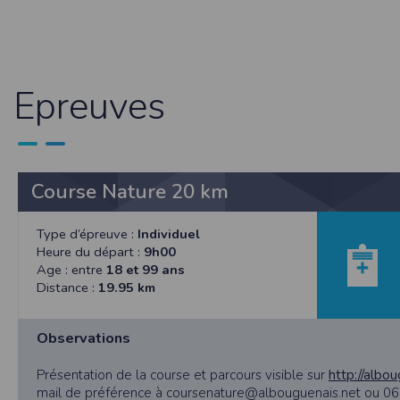
et concernent, a minima, votre identifiant,
de mettre en œuvre un procédé automatique
fonctionnelle sans l’acceptation de cookie
bonne exécution de la prestation. Les infor
et Libertés. Nous vous informons que vos 
Epreuves
particulière. Néanmoins, vos réponses do
agrégées dans le but d’établir des stati
pourront être communiquées sur réquisition 
demande en ce sens via l'email contact ou p
Sécurité des données collectées
Course Nature 20 km
L'accès au serveur et à l'interface Timepuls
organisationnelles appropriées ont été pri
peuvent accéder aux données personnelles
Type d’épreuve :
Individuel
données personnelles du Participant, Timepu
Heure du départ :
9h00
Age : entre
18 et 99 ans
Timepulse met à disposition des organisate
Distance :
19.95 km
ne pas les activer dans son événement.
Droit applicable
Observations
Tant le présent site que les modalités et co
éventuelle, et après l’échec de toute tentat
Présentation de la course et parcours visible sur
http://albo
Pour toute question relative aux présentes co
mail de préférence à coursenature@albouguenais.net ou 06