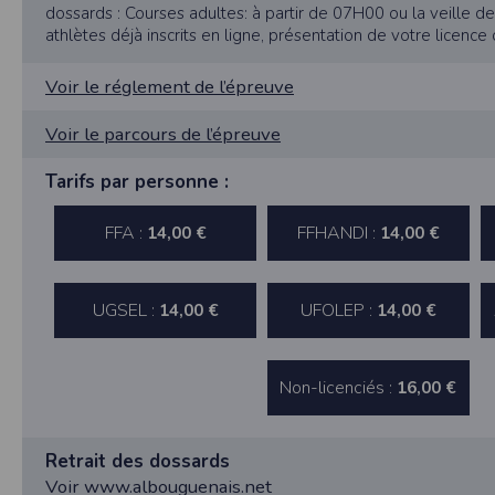
SAS TIMEPULSE
dossards : Courses adultes: à partir de 07H00 ou la veille de
96 rue du parc - Varades
athlètes déjà inscrits en ligne, présentation de votre licence ou
44370 LoireAuxence
Voir le réglement de l’épreuve
F.F.A :
Pour ce qui concerne les épreuves d’
CNIL :
Voir le parcours de l’épreuve
Conditions d’utilisation - Mentions légales 
Tarifs par personne :
Conformément à la loi « informatique et li
concernent.
FFA :
FFHANDI :
14,00 €
14,00 €
Vous pouvez accèder aux informations vou
données vous concernant.
UGSEL :
UFOLEP :
14,00 €
14,00 €
Conditions générales d'utilisatio
Non-licenciés :
16,00 €
POLITIQUE DE CONFIDENTIALITÉ DE L'AP
Informations sur la localisation
Retrait des dossards
Nous collectons et traitons les informations
nous ne suivons pas la localisation de votre
Voir www.albouguenais.net