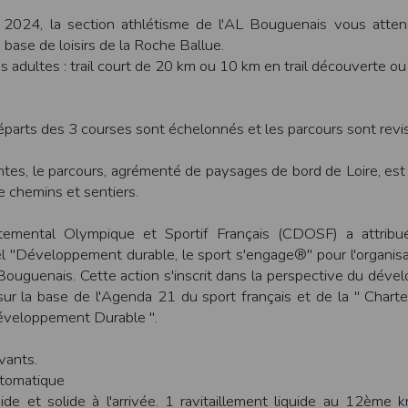
une assistance technique vis à vis de l’utilisateur que ce soit par des moy
2024, la section athlétisme de l'AL Bouguenais vous attend
 base de loisirs de la Roche Ballue.
e engagée en cas d’impossibilité d’accès à ce site et/ou d’utilisation des se
s adultes : trail court de 20 km ou 10 km en trail découverte o
terrompre le site ou une partie des services, à tout moment sans préavis, l
pas responsable des interruptions, et des conséquences qui peuvent en déco
isation
éparts des 3 courses sont échelonnés et les parcours sont revis
fier, à tout moment et sans préavis, les présentes conditions d’utilisatio
es, le parcours, agrémenté de paysages de bord de Loire, est
 chemins et sentiers.
tiques et les limites d’Internet, et notamment reconnaît que :
emental Olympique et Sportif Français (CDOSF) a attribu
r les services accessibles par Internet et n’exerce aucun contrôle de qu
transiter par l’intermédiaire de son centre serveur.
el "Développement durable, le sport s'engage®" pour l'organisa
rculant sur Internet ne sont pas protégées notamment contre les détourn
ouguenais. Cette action s'inscrit dans la perspective du dév
sensible ou confidentielle se fait à ses risques et périls.
sur la base de l'Agenda 21 du sport français et de la " Chart
culant sur Internet peuvent être réglementées en termes d’usage ou être pr
Développement Durable ".
 des données qu’il consulte, interroge et transfère sur Internet.
spose d’aucun moyen de contrôle sur le contenu des services accessibles 
te internet www.timepulse.run peuvent recevoir des offres des partenaires d
ivants.
 site internet www.timepulse.run peuvent recevoir des offres les invitan
tomatique
uide et solide à l'arrivée. 1 ravitaillement liquide au 12ème k