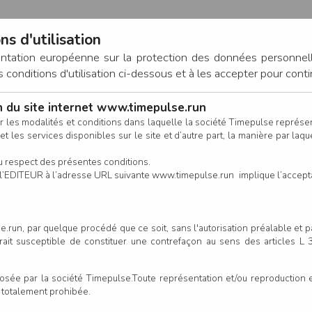
ns d'utilisation
entation européenne sur la protection des données personnel
onditions d'utilisation ci-dessous et à les accepter pour conti
on du site internet www.timepulse.run
CONNEXION
r les modalités et conditions dans laquelle la société Timepulse représ
t les services disponibles sur le site et d’autre part, la manière par laquel
CALENDRIER
RÉSULTATS
INSCRIPTION EN LIGNE
CO
u respect des présentes conditions.
 de l’EDITEUR à l’adresse URL suivante www.timepulse.run implique l’accep
.run, par quelque procédé que ce soit, sans l'autorisation préalable et 
serait susceptible de constituer une contrefaçon au sens des articles L
e par la société Timepulse.Toute représentation et/ou reproduction et/
t totalement prohibée.