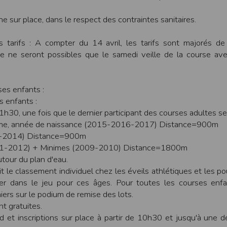
ur suivant :https://www.ovh.com/fr/protection-donnees-personnelles/gd
ne sur place, dans le respect des contraintes sanitaires.
ateur et nos serveurs utilisent le protocole HTTPS qui crypte les données
 tarifs : A compter du 14 avril, les tarifs sont majorés d
pas stockés en clair dans notre base de données mais sont cryptés e
ite ne seront possibles que le samedi veille de la course ave
ommunications entre nos différents serveurs se font sur un réseau privé qu
ernet
ctiver les cookies sur votre ordinateur. Notez cependant que votre expér
ses enfants :
, la perte de votre session membre lorsque vous changez de page, l'imp
 enfants :
taines pages.
30, une fois que le dernier participant des courses adultes sera
os attentes nous vous invitons à paramétrer votre navigateur en tenant comp
tisme, année de naissance (2015-2016-2017) Distance=900m
3-2014) Distance=900m
on
Outils
, puis sur
Options Internet
.
11-2012) + Minimes (2009-2010) Distance=1800m
avigation
, cliquez sur
Paramètres
.
utour du plan d'eau.
t le classement individuel chez les éveils athlétiques et les po
er dans le jeu pour ces âges. Pour toutes les courses enfa
 sélectionnez le menu
Options
iers sur le podium de remise des lots.
 privée
et cliquez sur
Affichez les cookies
nt gratuites.
d et inscriptions sur place à partir de 10h30 et jusqu'à une 