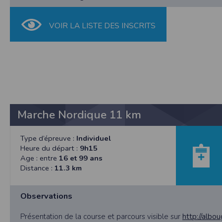
nécessaire de suivre la localisation de votre
vous pouvez le faire à tout moment en ajust
VOIR LA LISTE DES INSCRITS
Partage d'informations entre utilisateurs
Cette application nécessite des autorisat
informations à partir des photos que vous p
Cette application ne requiert pas d'informat
Informations sur le paiement
Aucun paiement n'étant effectué dans l'appli
Traduction in English :
Marche Nordique 11 km
This app requires camera permissions if th
does not require information from your cont
Type d’épreuve :
Individuel
Payment information
Heure du départ :
9h15
No payment is made within the app, so no inf
Age : entre
16 et 99 ans
Distance :
11.3 km
Observations
Présentation de la course et parcours visible sur
http://albo