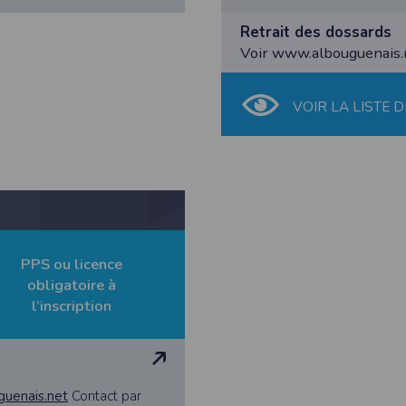
 appareil lorsque vous utilisez l'application. Si vous souhaitez mettre fin 
ant les paramètres de votre appareil.
Retrait des dossards
Voir www.albouguenais.
.
ions pour l'appareil photo si l'utilisateur souhaite télécharger une p
artagez.
VOIR LA LISTE D
ions de vos contacts.
cation, aucune information sur vos cartes de crédit ou de débit ne sera co
e user is interested in uploading a photo to the gallery. We collect info
acts.
PPS ou licence
ormation about your credit or debit cards will be collected.
obligatoire à
l’inscription
uguenais.net
Contact par