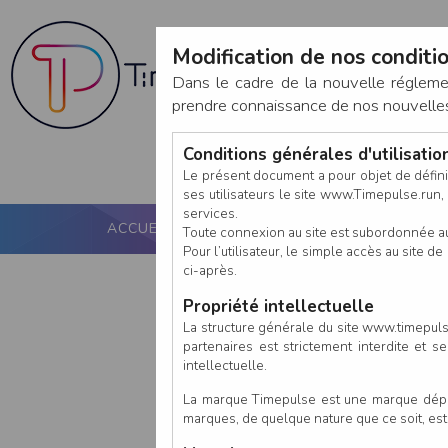
Modification de nos conditio
Dans le cadre de la nouvelle réglem
prendre connaissance de nos nouvelles c
Conditions générales d'utilisati
Le présent document a pour objet de défini
ses utilisateurs le site www.Timepulse.run, e
services.
ACCUEIL
PUCE ACTIVE
NOS SERVICES
Toute connexion au site est subordonnée a
Pour l’utilisateur, le simple accès au site
ci-après.
Propriété intellectuelle
La structure générale du site www.timepulse
partenaires est strictement interdite et 
intellectuelle.
La marque Timepulse est une marque déposé
marques, de quelque nature que ce soit, es