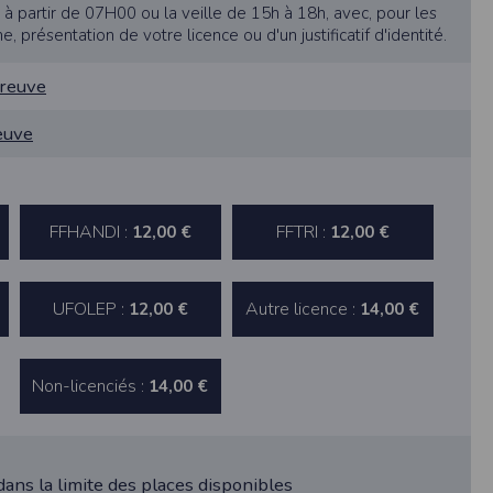
 à partir de 07H00 ou la veille de 15h à 18h, avec, pour les
ne, présentation de votre licence ou d'un justificatif d'identité.
preuve
étisme
reuve
 de rectification aux informations qui vous
FFHANDI :
FFTRI :
12,00 €
12,00 €
s légitimes, vous opposer au traitement des
UFOLEP :
Autre licence :
12,00 €
14,00 €
Non-licenciés :
14,00 €
rmément à notre politique de confidentialité,
s services de synchronisation de base, il est
 dans la limite des places disponibles