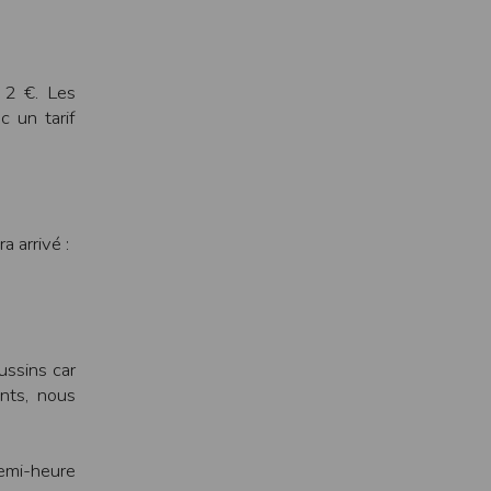
pr.xml
 avant qu’elles ne transitent sur le réseau.
e 2 €. Les
n utilisant les dernières technologies de
c un tarif
i n’est pas accessible depuis l’extérieur.
ience sur notre site peut en être affectée
ossibilité d'accéder à certaines pages ou
 arrivé :
te de la finalité des cookies.
ussins car
nts, nous
demi-heure