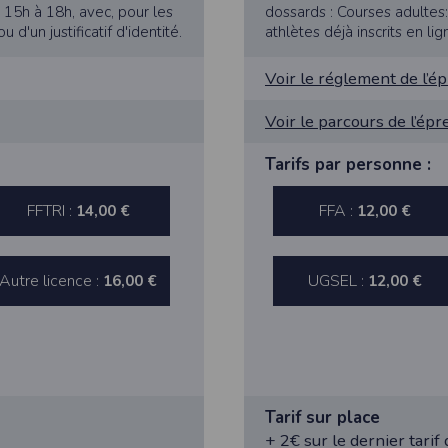
 15h à 18h, avec, pour les
dossards : Courses adultes:
 d'un justificatif d'identité.
athlètes déjà inscrits en lig
Voir le réglement de l’é
athlétisme, les résultats sont transmis à la Fédération Française d’Athl
Voir le parcours de l’ép
- Déclaration CNIL n°
2155789
Tarifs par personne :
bertés » du 6 janvier 1978 modifiée, vous disposez d’un droit d’accès et
FFTRI :
FFA :
14,00 €
12,00 €
s concernant
en nous contactant ici
.Vous pouvez également, pour des motif
Autre licence :
UGSEL :
16,00 €
12,00 €
n de l'application Timepulse :
PLICATION TIMEPULSE
Tarif sur place
 de localisation lorsque vous vous inscrivez et utilisez les services. Confo
 appareil lorsque vous n'utilisez pas l'application, mais afin de fournir de
+ 2€ sur le dernier tarif