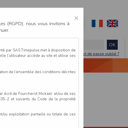
×
les (RGPD), nous vous invitons à
nuer.
enté par SAS Timepulse,met à disposition de
Mot de passe oublié ?
le l’utilisateur accède au site et utilise ses
NTACTEZ-NOUS
DEVIS
VIDÉO LIVE
tation de l’ensemble des conditions décrites
par écrit de Fourcherot Mickael et/ou de ses
 335-2 et suivants du Code de la propriété
ou exploitation partielle ou totale de ces