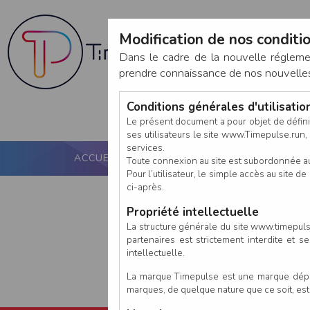
Modification de nos conditio
Dans le cadre de la nouvelle réglem
prendre connaissance de nos nouvelles c
Conditions générales d'utilisati
Le présent document a pour objet de défini
ses utilisateurs le site www.Timepulse.run, e
services.
ACCUEIL
PUCE ACTIVE
NOS SERVICES
Toute connexion au site est subordonnée a
Pour l’utilisateur, le simple accès au site
ci-après.
Propriété intellectuelle
La structure générale du site www.timepulse
partenaires est strictement interdite et 
intellectuelle.
La marque Timepulse est une marque déposé
marques, de quelque nature que ce soit, es