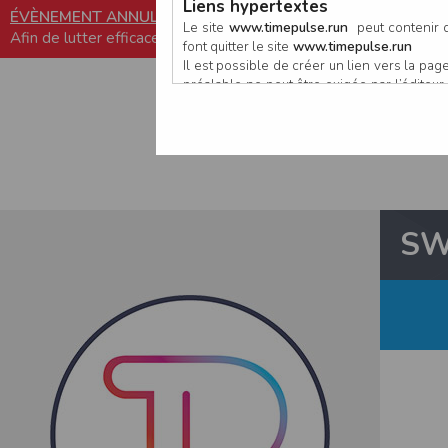
Liens hypertextes
ÉVÈNEMENT ANNULÉ
Le site
www.timepulse.run
peut contenir d
Afin de lutter efficacement contre la propagation du COVID-19
font quitter le site
www.timepulse.run
Il est possible de créer un lien vers la p
SWIMRUN
préalable ne peut être exigée par l’éditeur à
nouvelle fenêtre du navigateur. Cependant
www.timepulse.run
Responsabilité de l’éditeur
Les informations et/ou documents figurant s
Toutefois, ces informations et/ou document
L’EDITEUR se réserve le droit de les corrig
SW
Il est fortement recommandé de vérifier l’ex
Les informations et/ou documents disponib
particulier, ils peuvent avoir fait l’objet d
L’utilisation des informations et/ou docume
conséquences pouvant en découler, sans que
L’EDITEUR ne pourra en aucun cas être ten
informations et/ou documents disponibles su
Accès au site
L’éditeur s’efforce de permettre l’accès au
sous réserve des éventuelles pannes et int
Par conséquent, l’EDITEUR ne peut garantir