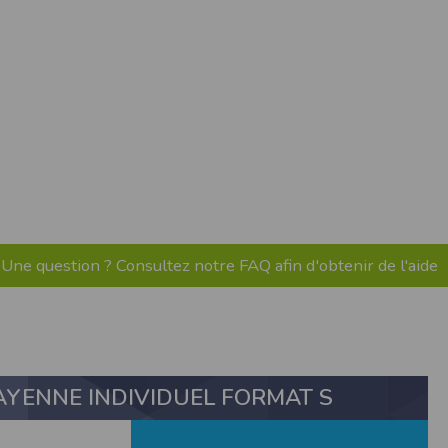
pr.xml
 avant qu’elles ne transitent sur le réseau.
n utilisant les dernières technologies de
i n’est pas accessible depuis l’extérieur.
ience sur notre site peut en être affectée
ossibilité d'accéder à certaines pages ou
te de la finalité des cookies.
Une question ? Consultez notre FAQ afin d'obtenir de l'aide
YENNE INDIVIDUEL FORMAT S