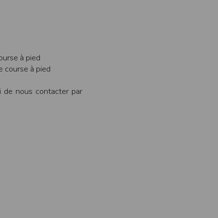
ens électronique ou téléphonique.
rvices.
e tout sans droit à indemnités. L’utilisateur
uler pour l’utilisateur ou tout tiers.
ourse à pied
e course à pied
n afin de les adapter aux évolutions du site
i de nous contacter par
elque forme que ce soit sur la nature et les
ements éventuels. La communication de toute
otégées par un droit de propriété.
sur Internet
e l'éditeur
t à participer à des épreuves inscrites au