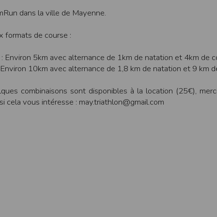
une assistance technique vis à vis de l’utilisateur que ce soit par des moy
Run dans la ville de Mayenne.
e engagée en cas d’impossibilité d’accès à ce site et/ou d’utilisation des se
 formats de course :
terrompre le site ou une partie des services, à tout moment sans préavis, l
pas responsable des interruptions, et des conséquences qui peuvent en déco
 : Environ 5km avec alternance de 1km de natation et 4km de c
isation
: Environ 10km avec alternance de 1,8 km de natation et 9 km d
fier, à tout moment et sans préavis, les présentes conditions d’utilisatio
ques combinaisons sont disponibles à la location (25€), merc
 si cela vous intéresse : may.triathlon@gmail.com
tiques et les limites d’Internet, et notamment reconnaît que :
r les services accessibles par Internet et n’exerce aucun contrôle de qu
transiter par l’intermédiaire de son centre serveur.
rculant sur Internet ne sont pas protégées notamment contre les détourn
sensible ou confidentielle se fait à ses risques et périls.
culant sur Internet peuvent être réglementées en termes d’usage ou être pr
 des données qu’il consulte, interroge et transfère sur Internet.
spose d’aucun moyen de contrôle sur le contenu des services accessibles 
te internet www.timepulse.run peuvent recevoir des offres des partenaires d
 site internet www.timepulse.run peuvent recevoir des offres les invitan