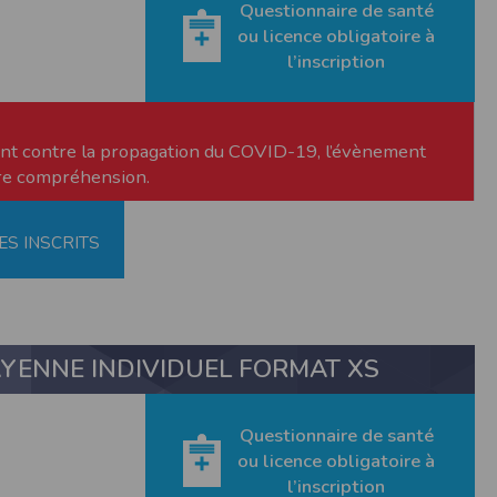
Questionnaire de santé
ou licence obligatoire à
l’inscription
ment contre la propagation du COVID-19, l’évènement
tre compréhension.
ne tablette ou un smartphone.
ES INSCRITS
vous disposez d'un compte membre, retenir
pulse.run
YENNE INDIVIDUEL FORMAT XS
te à été déclaré à la Commission Nationale de
Questionnaire de santé
 des fonctionnalités du site. Les données
ou licence obligatoire à
 pages web, et d'effectuer une localisation
l’inscription
es que vous nous transmettez volontairement