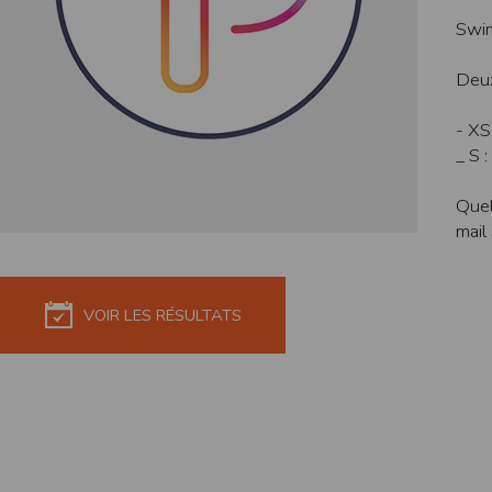
de réponse ou de qualité. Il n’est prévu auc
Swim
La responsabilité de l’éditeur ne saurait êtr
Deux
Par ailleurs, l’EDITEUR peut être amené à in
reconnaît et accepte que l’EDITEUR ne soit 
- XS
Modification des conditions d’util
_ S 
L’EDITEUR se réserve la possibilité de modi
et/ou de son exploitation.
Quel
mail
Règles d'usage d'Internet
L’utilisateur déclare accepter les caractéris
L’EDITEUR n’assume aucune responsabilité su
caractéristiques des données qui pourraient 
VOIR LES RÉSULTATS
L’utilisateur reconnaît que les données ci
information jugée par l’utilisateur de nature 
L’utilisateur reconnaît que les données cir
L’utilisateur est seul responsable de l’usage
L’utilisateur reconnaît que l’EDITEUR ne di
L'éditeur informe que les utilisateurs du si
L'éditeur informe que les utilisateurs du
calendrier du site.