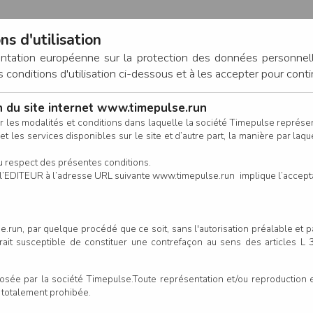
ns d'utilisation
entation européenne sur la protection des données personnel
onditions d'utilisation ci-dessous et à les accepter pour conti
on du site internet www.timepulse.run
CONNEXION
r les modalités et conditions dans laquelle la société Timepulse représ
t les services disponibles sur le site et d’autre part, la manière par laquel
CALENDRIER
RÉSULTATS
INSCRIPTION EN LIGNE
CO
u respect des présentes conditions.
 de l’EDITEUR à l’adresse URL suivante www.timepulse.run implique l’accep
.run, par quelque procédé que ce soit, sans l'autorisation préalable et 
serait susceptible de constituer une contrefaçon au sens des articles L
e par la société Timepulse.Toute représentation et/ou reproduction et/
t totalement prohibée.