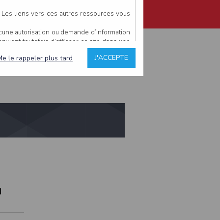
. Les liens vers ces autres ressources vous
ucune autorisation ou demande d’information
 Mayenne
convient toutefois d’afficher ce site dans une
u’il estime non conforme à l’objet du site
J'ACCEPTE
Me le rappeler plus tard
es comme étant fiables.
rs typographiques.
n sur ce site.
ent avoir fait l’objet de mises à jour. En
teur en prend connaissance.
de l’utilisateur, qui assume la totalité des
ernier.
e l’interprétation ou de l’utilisation des
N
 événement hors du contrôle de l’EDITEUR, et
des services.
sions et des performances en terme de temps