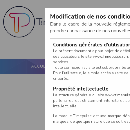
Modification de nos conditio
Dans le cadre de la nouvelle réglem
prendre connaissance de nos nouvelles c
Conditions générales d'utilisati
Le présent document a pour objet de défini
ses utilisateurs le site www.Timepulse.run, e
services.
ACCUEIL
PUCE ACTIVE
NOS SERVICES
Toute connexion au site est subordonnée a
Pour l’utilisateur, le simple accès au site
ci-après.
Propriété intellectuelle
La structure générale du site www.timepulse
partenaires est strictement interdite et 
intellectuelle.
La marque Timepulse est une marque déposé
marques, de quelque nature que ce soit, es