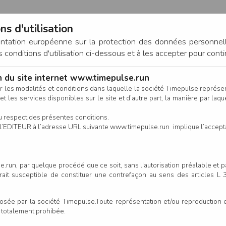
ns d'utilisation
entation européenne sur la protection des données personnel
onditions d'utilisation ci-dessous et à les accepter pour conti
on du site internet www.timepulse.run
CONNEXION
r les modalités et conditions dans laquelle la société Timepulse représ
t les services disponibles sur le site et d’autre part, la manière par laquel
CALENDRIER
RÉSULTATS
INSCRIPTION EN LIGNE
CO
u respect des présentes conditions.
 de l’EDITEUR à l’adresse URL suivante www.timepulse.run implique l’accep
.run, par quelque procédé que ce soit, sans l'autorisation préalable et 
serait susceptible de constituer une contrefaçon au sens des articles L
e par la société Timepulse.Toute représentation et/ou reproduction et/
t totalement prohibée.