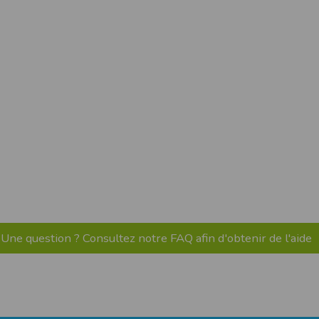
pr.xml
 avant qu’elles ne transitent sur le réseau.
n utilisant les dernières technologies de
i n’est pas accessible depuis l’extérieur.
ience sur notre site peut en être affectée
ossibilité d'accéder à certaines pages ou
te de la finalité des cookies.
Une question ? Consultez notre FAQ afin d'obtenir de l'aide