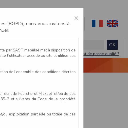
×
les (RGPD), nous vous invitons à
nuer.
enté par SAS Timepulse,met à disposition de
Mot de passe oublié ?
le l’utilisateur accède au site et utilise ses
NTACTEZ-NOUS
DEVIS
VIDÉO LIVE
tation de l’ensemble des conditions décrites
par écrit de Fourcherot Mickael et/ou de ses
 335-2 et suivants du Code de la propriété
ou exploitation partielle ou totale de ces