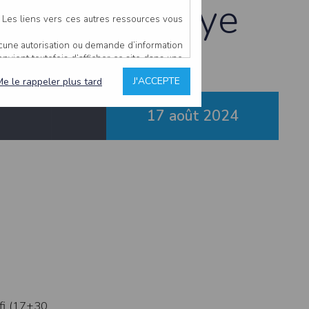
à La Pommeraye
. Les liens vers ces autres ressources vous
ucune autorisation ou demande d’information
convient toutefois d’afficher ce site dans une
u’il estime non conforme à l’objet du site
J'ACCEPTE
Me le rappeler plus tard
17 août
2024
es comme étant fiables.
rs typographiques.
n sur ce site.
ent avoir fait l’objet de mises à jour. En
teur en prend connaissance.
de l’utilisateur, qui assume la totalité des
ernier.
e l’interprétation ou de l’utilisation des
 événement hors du contrôle de l’EDITEUR, et
des services.
éfi (17+30
sions et des performances en terme de temps