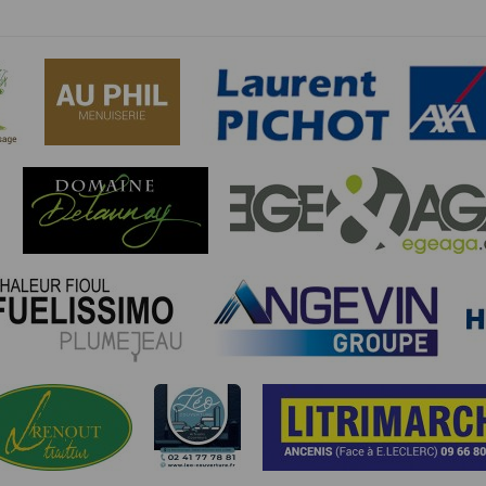
athlétisme, les résultats sont transmis à la Fédération Française d’Athl
- Déclaration CNIL n°
2155789
bertés » du 6 janvier 1978 modifiée, vous disposez d’un droit d’accès et
s concernant
en nous contactant ici
.Vous pouvez également, pour des motif
n de l'application Timepulse :
PLICATION TIMEPULSE
 de localisation lorsque vous vous inscrivez et utilisez les services. Confo
 appareil lorsque vous n'utilisez pas l'application, mais afin de fournir de