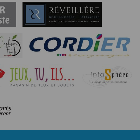
au suivi de la localisation de votre appareil,
hoto dans la galerie. Nous recueillons des
llectée.
rmation from the photos you share. This app