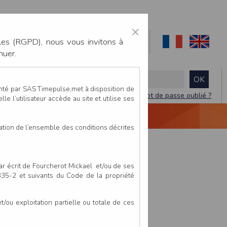
×
les (RGPD), nous vous invitons à
nuer.
enté par SAS Timepulse,met à disposition de
Mot de passe oublié ?
le l’utilisateur accède au site et utilise ses
NTACTEZ-NOUS
DEVIS
VIDÉO LIVE
tation de l’ensemble des conditions décrites
par écrit de Fourcherot Mickael et/ou de ses
 335-2 et suivants du Code de la propriété
ou exploitation partielle ou totale de ces