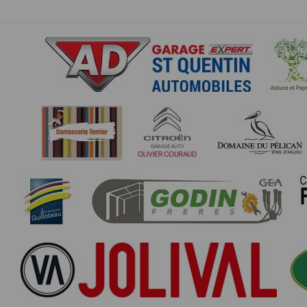
SAS TIMEPULSE
96 rue du parc - Varades
44370 LoireAuxence
F.F.A :
Pour ce qui concerne les épreuves d’
CNIL :
Conditions d’utilisation - Mentions légales 
Conformément à la loi « informatique et li
concernent.
Vous pouvez accèder aux informations vou
données vous concernant.
Conditions générales d'utilisatio
POLITIQUE DE CONFIDENTIALITÉ DE L'AP
Informations sur la localisation
Nous collectons et traitons les informations
nous ne suivons pas la localisation de votre