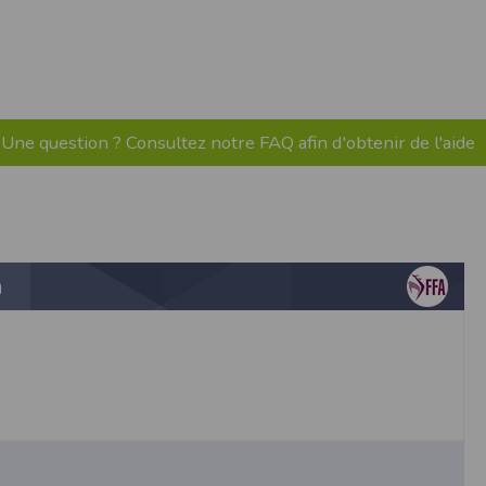
Une question ? Consultez notre FAQ afin d'obtenir de l'aide
ne tablette ou un smartphone.
vous disposez d'un compte membre, retenir
n
pulse.run
te à été déclaré à la Commission Nationale de
 des fonctionnalités du site. Les données
 pages web, et d'effectuer une localisation
es que vous nous transmettez volontairement