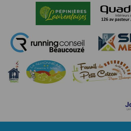
nécessaire de suivre la localisation de votre
vous pouvez le faire à tout moment en ajust
Partage d'informations entre utilisateurs
Cette application nécessite des autorisat
informations à partir des photos que vous p
Cette application ne requiert pas d'informat
Informations sur le paiement
Aucun paiement n'étant effectué dans l'appli
Traduction in English :
This app requires camera permissions if th
does not require information from your cont
Payment information
No payment is made within the app, so no inf