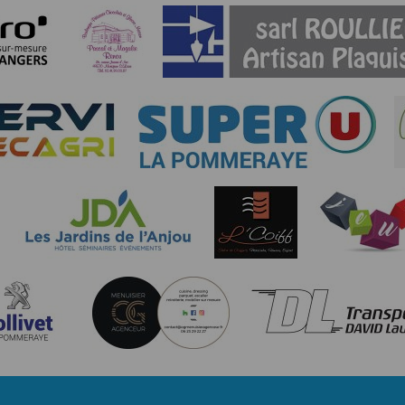
 appareil lorsque vous utilisez l'application. Si vous souhaitez mettre fin 
ant les paramètres de votre appareil.
.
ions pour l'appareil photo si l'utilisateur souhaite télécharger une p
artagez.
ions de vos contacts.
cation, aucune information sur vos cartes de crédit ou de débit ne sera co
e user is interested in uploading a photo to the gallery. We collect info
acts.
ormation about your credit or debit cards will be collected.