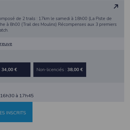
us êtes informés que le site est susceptible
rtaines parties de ce site ne peuvent être
cas communiquées à des tiers hormis pour la
omposé de 2 trails : 17km le samedi à 18h00 (La Piste de
ulaires sont conformes à la Loi Informatique
che à 8h00 (Trail des Moulins) Récompenses aux 3 premiers
t de réponse n'entraîne aucune conséquence
vice commandé. Les données sont également
tch.
 les coordonnées déclarées par l’acheteur
ication de vos données en nous adressant une
preuve
ctement limité. Des précautions techniques et
 personnes directement reliées à la société
:
Non-licenciés :
34,00 €
38,00 €
aisons de sécurité, après suppression des
tion dudit Participant.
nu responsable si un organisateur décide de
 16h30 à 17h45
le lieu d’utilisation. En cas de contestation
ES INSCRITS
ls compétents pour connaître de ce litige.
 :