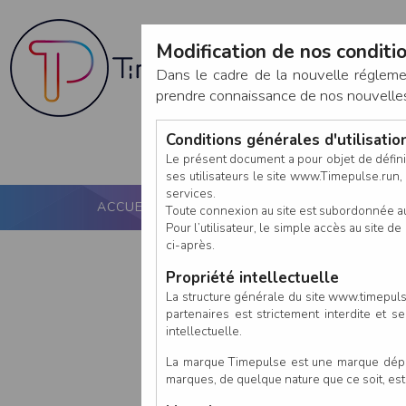
Modification de nos conditio
Dans le cadre de la nouvelle réglem
prendre connaissance de nos nouvelles c
Conditions générales d'utilisati
Le présent document a pour objet de défini
ses utilisateurs le site www.Timepulse.run, e
services.
ACCUEIL
PUCE ACTIVE
NOS SERVICES
Toute connexion au site est subordonnée a
Pour l’utilisateur, le simple accès au site
ci-après.
Propriété intellectuelle
La structure générale du site www.timepulse
partenaires est strictement interdite et 
intellectuelle.
La marque Timepulse est une marque déposé
marques, de quelque nature que ce soit, es