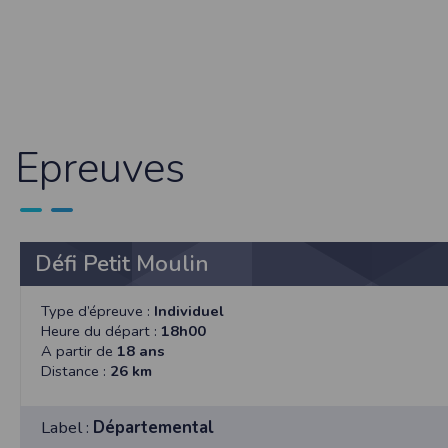
Dans votre navigateur, choisissez le menu
É
Cliquez sur
Sécurité
.
Cliquez sur
Afficher les cookies
.
Google Chrome
Cliquez sur l'icône du menu
Outils
.
Sélectionnez
Options
.
Cliquez sur l'onglet
Options avancées
et acc
Epreuves
Cliquez sur le bouton
Afficher les cookies
.
Politique d'utilisation des cookie
Un cookie est un petit fichier texte envoyé 
Nous utilisons les cookies à diverses fi
certaines de vos préférences ou encore com
Défi Petit Moulin
RGPD
Timepulse se conforme à la nouvelle direc
Type d’épreuve :
Individuel
Heure du départ :
18h00
La collecte et la conservation d
A partir de
18 ans
Conformément à la loi du 6 janvier 1978 rela
Distance :
26 km
l'Informatique et des Libertés sous le num
Les données identifiées comme étant obli
collectées automatiquement par le site nou
Label :
Départemental
géographique partielle des utilisateurs. L