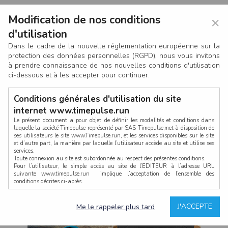
Modification de nos conditions
×
d'utilisation
Dans le cadre de la nouvelle réglementation européenne sur la
protection des données personnelles (RGPD), nous vous invitons
à prendre connaissance de nos nouvelles conditions d'utilisation
ci-dessous et à les accepter pour continuer.
Conditions générales d'utilisation du site
internet www.timepulse.run
Le présent document a pour objet de définir les modalités et conditions dans
laquelle la société Timepulse représenté par SAS Timepulse,met à disposition de
ses utilisateurs le site www.Timepulse.run, et les services disponibles sur le site
CONNEXION
et d’autre part, la manière par laquelle l’utilisateur accède au site et utilise ses
services.
Toute connexion au site est subordonnée au respect des présentes conditions.
Pour l’utilisateur, le simple accès au site de l’EDITEUR à l’adresse URL
suivante www.timepulse.run implique l’acceptation de l’ensemble des
conditions décrites ci-après.
Propriété intellectuelle
Mot de passe oublié ?
J'ACCEPTE
Me le rappeler plus tard
La structure générale du site www.timepulse.run, par quelque procédé que ce
soit, sans l'autorisation préalable et par écrit de Fourcherot Mickael et/ou de ses
partenaires est strictement interdite et serait susceptible de constituer une