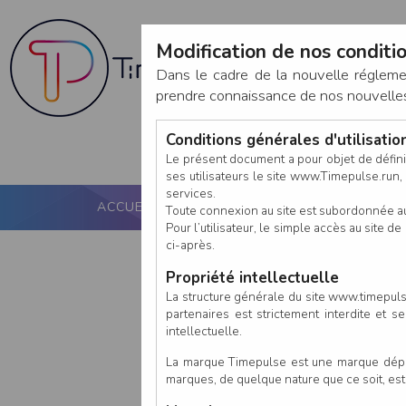
Modification de nos conditio
Dans le cadre de la nouvelle réglem
prendre connaissance de nos nouvelles c
Conditions générales d'utilisati
Le présent document a pour objet de défini
ses utilisateurs le site www.Timepulse.run, e
services.
ACCUEIL
PUCE ACTIVE
NOS SERVICES
Toute connexion au site est subordonnée a
Pour l’utilisateur, le simple accès au site
ci-après.
Propriété intellectuelle
La structure générale du site www.timepulse
partenaires est strictement interdite et 
intellectuelle.
La marque Timepulse est une marque déposé
marques, de quelque nature que ce soit, es