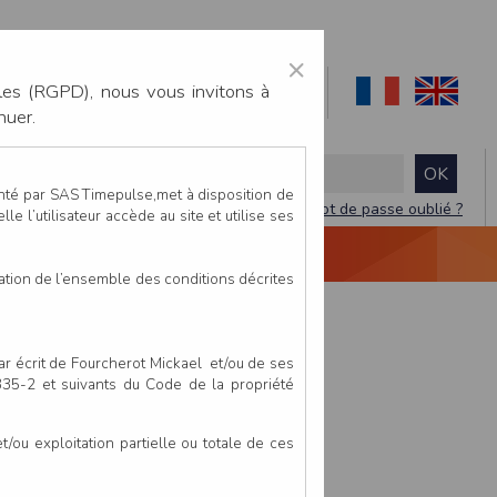
×
les (RGPD), nous vous invitons à
nuer.
enté par SAS Timepulse,met à disposition de
Mot de passe oublié ?
le l’utilisateur accède au site et utilise ses
NTACTEZ-NOUS
DEVIS
VIDÉO LIVE
tation de l’ensemble des conditions décrites
par écrit de Fourcherot Mickael et/ou de ses
 335-2 et suivants du Code de la propriété
ou exploitation partielle ou totale de ces