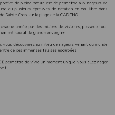
 sportive de pleine nature est de permettre aux nageurs de
ens électronique ou téléphonique.
 à une ou plusieurs épreuves de natation en eau libre dans
rvices.
c de Sainte Croix sur la plage de la CADENO.
e tout sans droit à indemnités. L’utilisateur
 chaque année par des millions de visiteurs, possède tous
uler pour l’utilisateur ou tout tiers.
énement sportif de grande envergure.
n afin de les adapter aux évolutions du site
on, vous découvrirez au milieu de nageurs venant du monde
 centre de ces immenses falaises escarpées.
rmettra de vivre un moment unique, vous allez nager
elque forme que ce soit sur la nature et les
pe !
ements éventuels. La communication de toute
otégées par un droit de propriété.
sur Internet
e l'éditeur
t à participer à des épreuves inscrites au