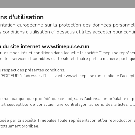
ns d'utilisation
entation européenne sur la protection des données personnel
onditions d'utilisation ci-dessous et à les accepter pour conti
on du site internet www.timepulse.run
CONNEXION
r les modalités et conditions dans laquelle la société Timepulse représ
t les services disponibles sur le site et d’autre part, la manière par laquel
CALENDRIER
RÉSULTATS
INSCRIPTION EN LIGNE
CO
u respect des présentes conditions.
 de l’EDITEUR à l’adresse URL suivante www.timepulse.run implique l’accep
.run, par quelque procédé que ce soit, sans l'autorisation préalable et 
serait susceptible de constituer une contrefaçon au sens des articles L
e par la société Timepulse.Toute représentation et/ou reproduction et/
t totalement prohibée.