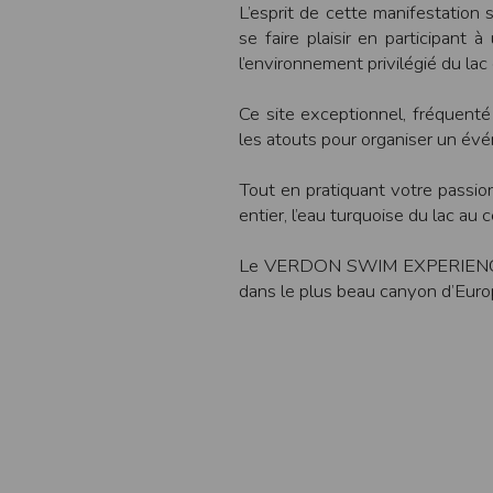
L’esprit de cette manifestation
une assistance technique vis à vis de l’utilisateur que ce soit par des moy
se faire plaisir en participant
e engagée en cas d’impossibilité d’accès à ce site et/ou d’utilisation des se
l’environnement privilégié du la
terrompre le site ou une partie des services, à tout moment sans préavis, l
Ce site exceptionnel, fréquenté
pas responsable des interruptions, et des conséquences qui peuvent en déco
les atouts pour organiser un év
isation
fier, à tout moment et sans préavis, les présentes conditions d’utilisatio
Tout en pratiquant votre passi
entier, l’eau turquoise du lac au
tiques et les limites d’Internet, et notamment reconnaît que :
Le VERDON SWIM EXPERIENCE pe
r les services accessibles par Internet et n’exerce aucun contrôle de qu
dans le plus beau canyon d’Euro
transiter par l’intermédiaire de son centre serveur.
rculant sur Internet ne sont pas protégées notamment contre les détourn
sensible ou confidentielle se fait à ses risques et périls.
culant sur Internet peuvent être réglementées en termes d’usage ou être pr
 des données qu’il consulte, interroge et transfère sur Internet.
spose d’aucun moyen de contrôle sur le contenu des services accessibles 
te internet www.timepulse.run peuvent recevoir des offres des partenaires d
 site internet www.timepulse.run peuvent recevoir des offres les invitan