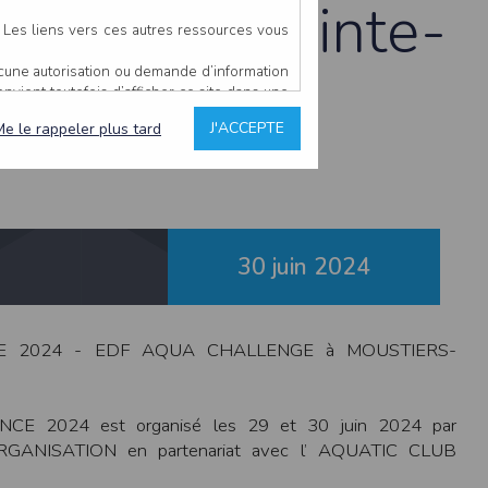
ustiers-Sainte-
. Les liens vers ces autres ressources vous
ucune autorisation ou demande d’information
convient toutefois d’afficher ce site dans une
u’il estime non conforme à l’objet du site
J'ACCEPTE
Me le rappeler plus tard
es comme étant fiables.
rs typographiques.
n sur ce site.
30 juin
2024
ent avoir fait l’objet de mises à jour. En
teur en prend connaissance.
de l’utilisateur, qui assume la totalité des
ernier.
E 2024 - EDF AQUA CHALLENGE à MOUSTIERS-
e l’interprétation ou de l’utilisation des
 2024 est organisé les 29 et 30 juin 2024 par
 événement hors du contrôle de l’EDITEUR, et
ORGANISATION en partenariat avec l’ AQUATIC CLUB
des services.
sions et des performances en terme de temps