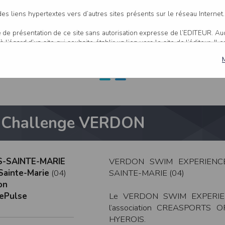
enge VERDON à Mo
es liens hypertextes vers d’autres sites présents sur le réseau Internet
age de présentation de ce site sans autorisation expresse de l’EDITEUR. A
Marie
 l’égard d’un site qui souhaite établir un lien vers le site de l’éditeur. Il 
, l’EDITEUR se réserve le droit de demander la suppression d’un lien q
ur ce site et/ou accessibles par ce site proviennent de sources considéré
s sont susceptibles de contenir des inexactitudes techniques et des erreu
er, dès que ces erreurs sont portées à sa connaissance.
 Challenge VERDON
actitude et la pertinence des informations et/ou documents mis à dispositio
les sur ce site sont susceptibles d’être modifiés à tout moment, et peuv
’une mise à jour entre le moment de leur téléchargement et celui où l’utilisa
nts disponibles sur ce site se fait sous l’entière et seule responsabilité 
 l’EDITEUR puisse être recherché à ce titre, et sans recours contre ce d
-SAINTE-MARIE
VERDON SWIM EXPERIENC
u responsable de tout dommage de quelque nature qu’il soit résultant d
Sainte-Marie
(04)
SAINTE-MARIE (04)
r ce site.
on
ePulse
Le VERDON SWIM EXPERIENCE
 site 24 heures sur 24, 7 jours sur 7, sauf en cas de force majeure ou d’un
l’association CREASPORTS 
erventions de maintenance nécessaires au bon fonctionnement du site et 
HYEROIS.
 une disponibilité du site et/ou des services, une fiabilité des transmis