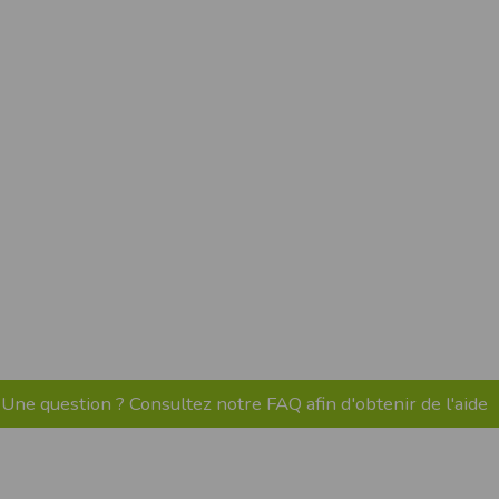
pr.xml
 avant qu’elles ne transitent sur le réseau.
n utilisant les dernières technologies de
i n’est pas accessible depuis l’extérieur.
ience sur notre site peut en être affectée
ossibilité d'accéder à certaines pages ou
te de la finalité des cookies.
Une question ? Consultez notre FAQ afin d'obtenir de l'aide