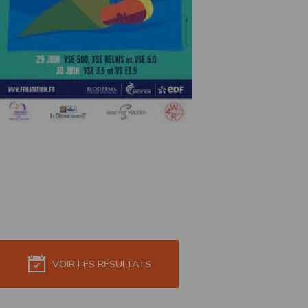
de réponse ou de qualité. Il n’est prévu auc
La responsabilité de l’éditeur ne saurait êtr
Par ailleurs, l’EDITEUR peut être amené à in
reconnaît et accepte que l’EDITEUR ne soit 
Modification des conditions d’util
L’EDITEUR se réserve la possibilité de modi
et/ou de son exploitation.
Règles d'usage d'Internet
L’utilisateur déclare accepter les caractéris
L’EDITEUR n’assume aucune responsabilité su
caractéristiques des données qui pourraient 
L’utilisateur reconnaît que les données ci
information jugée par l’utilisateur de nature 
L’utilisateur reconnaît que les données cir
L’utilisateur est seul responsable de l’usage
L’utilisateur reconnaît que l’EDITEUR ne di
VOIR LES RÉSULTATS
L'éditeur informe que les utilisateurs du si
L'éditeur informe que les utilisateurs du
calendrier du site.