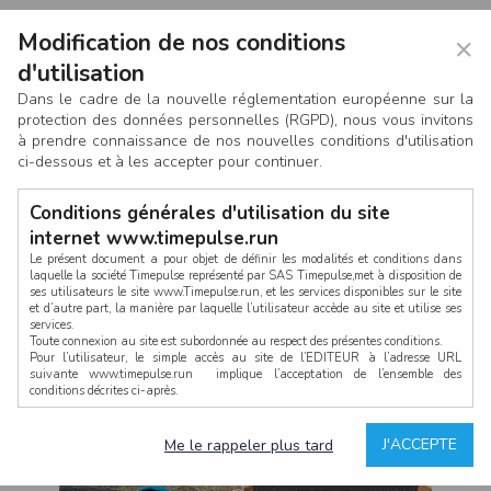
Modification de nos conditions
×
d'utilisation
Dans le cadre de la nouvelle réglementation européenne sur la
protection des données personnelles (RGPD), nous vous invitons
à prendre connaissance de nos nouvelles conditions d'utilisation
ci-dessous et à les accepter pour continuer.
Conditions générales d'utilisation du site
internet www.timepulse.run
Le présent document a pour objet de définir les modalités et conditions dans
laquelle la société Timepulse représenté par SAS Timepulse,met à disposition de
ses utilisateurs le site www.Timepulse.run, et les services disponibles sur le site
CONNEXION
et d’autre part, la manière par laquelle l’utilisateur accède au site et utilise ses
services.
Toute connexion au site est subordonnée au respect des présentes conditions.
Pour l’utilisateur, le simple accès au site de l’EDITEUR à l’adresse URL
suivante www.timepulse.run implique l’acceptation de l’ensemble des
conditions décrites ci-après.
Propriété intellectuelle
Mot de passe oublié ?
J'ACCEPTE
Me le rappeler plus tard
La structure générale du site www.timepulse.run, par quelque procédé que ce
soit, sans l'autorisation préalable et par écrit de Fourcherot Mickael et/ou de ses
partenaires est strictement interdite et serait susceptible de constituer une