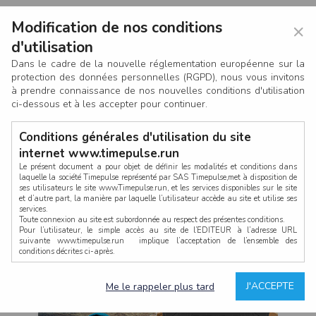
Modification de nos conditions
×
d'utilisation
Dans le cadre de la nouvelle réglementation européenne sur la
protection des données personnelles (RGPD), nous vous invitons
à prendre connaissance de nos nouvelles conditions d'utilisation
ci-dessous et à les accepter pour continuer.
Conditions générales d'utilisation du site
internet www.timepulse.run
Le présent document a pour objet de définir les modalités et conditions dans
laquelle la société Timepulse représenté par SAS Timepulse,met à disposition de
ses utilisateurs le site www.Timepulse.run, et les services disponibles sur le site
CONNEXION
et d’autre part, la manière par laquelle l’utilisateur accède au site et utilise ses
services.
Toute connexion au site est subordonnée au respect des présentes conditions.
Pour l’utilisateur, le simple accès au site de l’EDITEUR à l’adresse URL
suivante www.timepulse.run implique l’acceptation de l’ensemble des
conditions décrites ci-après.
Propriété intellectuelle
Mot de passe oublié ?
J'ACCEPTE
Me le rappeler plus tard
La structure générale du site www.timepulse.run, par quelque procédé que ce
soit, sans l'autorisation préalable et par écrit de Fourcherot Mickael et/ou de ses
partenaires est strictement interdite et serait susceptible de constituer une