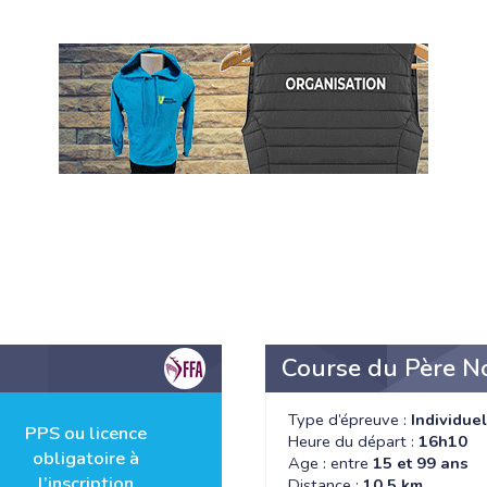
Course du Père N
Type d’épreuve :
Individuel
PPS ou licence
Heure du départ :
16h10
obligatoire à
Age : entre
15 et 99 ans
l’inscription
Distance :
10.5 km