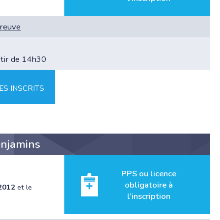
preuve
rtir de 14h30
ES INSCRITS
enjamins
PPS ou licence
obligatoire à
2012
et le
l’inscription