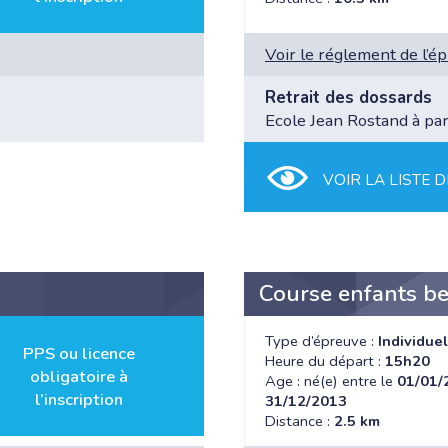
Voir le réglement de l’é
Retrait des dossards
Ecole Jean Rostand à pa
VOIR LA LISTE D
Course enfants b
Type d’épreuve :
Individuel
PPS ou licence
Heure du départ :
15h20
obligatoire à
Age : né(e) entre le
01/01/
l’inscription
31/12/2013
Distance :
2.5 km