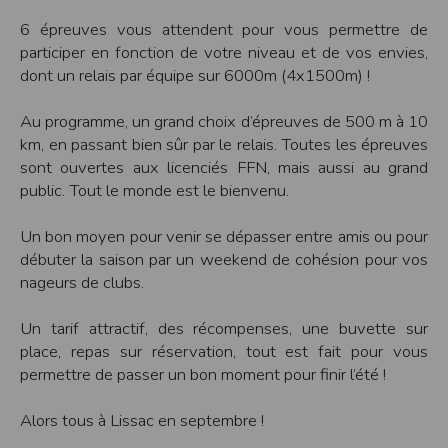
Modification des conditions d’utilisation
6 épreuves vous attendent pour vous permettre de
L’EDITEUR se réserve la possibilité de modifier, à tout moment et sans préavis,
participer en fonction de votre niveau et de vos envies,
les présentes conditions d’utilisation afin de les adapter aux évolutions du site
dont un relais par équipe sur 6000m (4x1500m) !
et/ou de son exploitation.
Règles d'usage d'Internet
Au programme, un grand choix d’épreuves de 500 m à 10
L’utilisateur déclare accepter les caractéristiques et les limites d’Internet, et
notamment reconnaît que :
km, en passant bien sûr par le relais. Toutes les épreuves
L’EDITEUR n’assume aucune responsabilité sur les services accessibles par
sont ouvertes aux licenciés FFN, mais aussi au grand
Internet et n’exerce aucun contrôle de quelque forme que ce soit sur la nature et
les caractéristiques des données qui pourraient transiter par l’intermédiaire de
public. Tout le monde est le bienvenu.
son centre serveur.
L’utilisateur reconnaît que les données circulant sur Internet ne sont pas
protégées notamment contre les détournements éventuels. La communication de
Un bon moyen pour venir se dépasser entre amis ou pour
toute information jugée par l’utilisateur de nature sensible ou confidentielle se
débuter la saison par un weekend de cohésion pour vos
fait à ses risques et périls.
L’utilisateur reconnaît que les données circulant sur Internet peuvent être
nageurs de clubs.
réglementées en termes d’usage ou être protégées par un droit de propriété.
L’utilisateur est seul responsable de l’usage des données qu’il consulte, interroge
et transfère sur Internet.
Un tarif attractif, des récompenses, une buvette sur
L’utilisateur reconnaît que l’EDITEUR ne dispose d’aucun moyen de contrôle sur
place, repas sur réservation, tout est fait pour vous
le contenu des services accessibles sur Internet
L'éditeur informe que les utilisateurs du site internet www.timepulse.run
permettre de passer un bon moment pour finir l’été !
peuvent recevoir des offres des partenaires de l'éditeur
L'éditeur informe que les utilisateurs du site internet www.timepulse.run
peuvent recevoir des offres les invitant à participer à des épreuves inscrites au
Alors tous à Lissac en septembre !
calendrier du site.