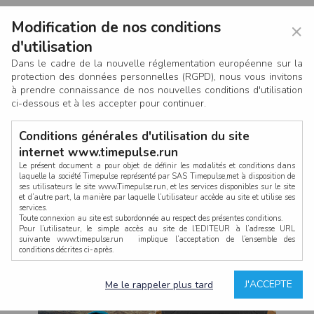
Modification de nos conditions
×
d'utilisation
Dans le cadre de la nouvelle réglementation européenne sur la
protection des données personnelles (RGPD), nous vous invitons
à prendre connaissance de nos nouvelles conditions d'utilisation
ci-dessous et à les accepter pour continuer.
Conditions générales d'utilisation du site
internet www.timepulse.run
Le présent document a pour objet de définir les modalités et conditions dans
laquelle la société Timepulse représenté par SAS Timepulse,met à disposition de
ses utilisateurs le site www.Timepulse.run, et les services disponibles sur le site
CONNEXION
et d’autre part, la manière par laquelle l’utilisateur accède au site et utilise ses
services.
Toute connexion au site est subordonnée au respect des présentes conditions.
Pour l’utilisateur, le simple accès au site de l’EDITEUR à l’adresse URL
suivante www.timepulse.run implique l’acceptation de l’ensemble des
conditions décrites ci-après.
Propriété intellectuelle
Mot de passe oublié ?
J'ACCEPTE
Me le rappeler plus tard
La structure générale du site www.timepulse.run, par quelque procédé que ce
soit, sans l'autorisation préalable et par écrit de Fourcherot Mickael et/ou de ses
partenaires est strictement interdite et serait susceptible de constituer une