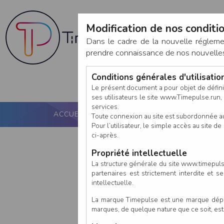
Modification de nos conditio
Dans le cadre de la nouvelle réglem
prendre connaissance de nos nouvelles c
Conditions générales d'utilisati
Le présent document a pour objet de défini
ses utilisateurs le site www.Timepulse.run, e
services.
ACCUEIL
PUCE ACTIVE
NOS SERVICES
Toute connexion au site est subordonnée a
Pour l’utilisateur, le simple accès au site
ci-après.
Propriété intellectuelle
La structure générale du site www.timepulse
partenaires est strictement interdite et 
intellectuelle.
La marque Timepulse est une marque déposé
marques, de quelque nature que ce soit, es