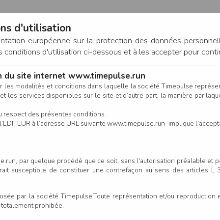
ns d'utilisation
entation européenne sur la protection des données personnel
onditions d'utilisation ci-dessous et à les accepter pour conti
on du site internet www.timepulse.run
CONNEXION
r les modalités et conditions dans laquelle la société Timepulse représ
t les services disponibles sur le site et d’autre part, la manière par laquel
CALENDRIER
RÉSULTATS
INSCRIPTION EN LIGNE
CO
u respect des présentes conditions.
 de l’EDITEUR à l’adresse URL suivante www.timepulse.run implique l’accep
.run, par quelque procédé que ce soit, sans l'autorisation préalable et 
serait susceptible de constituer une contrefaçon au sens des articles L
e par la société Timepulse.Toute représentation et/ou reproduction et/
t totalement prohibée.