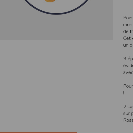
de réponse ou de qualité. Il n’est prévu auc
La responsabilité de l’éditeur ne saurait êtr
Poin
mono
Par ailleurs, l’EDITEUR peut être amené à in
reconnaît et accepte que l’EDITEUR ne soit 
de t
Cet 
Modification des conditions d’util
un d
L’EDITEUR se réserve la possibilité de modi
et/ou de son exploitation.
3 ép
Règles d'usage d'Internet
évid
L’utilisateur déclare accepter les caractéris
avec
L’EDITEUR n’assume aucune responsabilité su
caractéristiques des données qui pourraient 
Pour
L’utilisateur reconnaît que les données ci
!
information jugée par l’utilisateur de nature 
L’utilisateur reconnaît que les données cir
L’utilisateur est seul responsable de l’usage
2 co
L’utilisateur reconnaît que l’EDITEUR ne di
sur 
L'éditeur informe que les utilisateurs du si
Rose
L'éditeur informe que les utilisateurs du
calendrier du site.