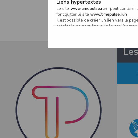
Les Foulé
Liens hypertextes
Le site
www.timepulse.run
peut contenir d
font quitter le site
www.timepulse.run
Il est possible de créer un lien vers la p
préalable ne peut être exigée par l’éditeur à
nouvelle fenêtre du navigateur. Cependant
www.timepulse.run
Responsabilité de l’éditeur
Les
Les informations et/ou documents figurant s
Toutefois, ces informations et/ou document
L’EDITEUR se réserve le droit de les corrig
Il est fortement recommandé de vérifier l’ex
Les informations et/ou documents disponib
particulier, ils peuvent avoir fait l’objet d
L’utilisation des informations et/ou docume
conséquences pouvant en découler, sans que
L’EDITEUR ne pourra en aucun cas être ten
informations et/ou documents disponibles su
Accès au site
L’éditeur s’efforce de permettre l’accès au
sous réserve des éventuelles pannes et int
Par conséquent, l’EDITEUR ne peut garantir