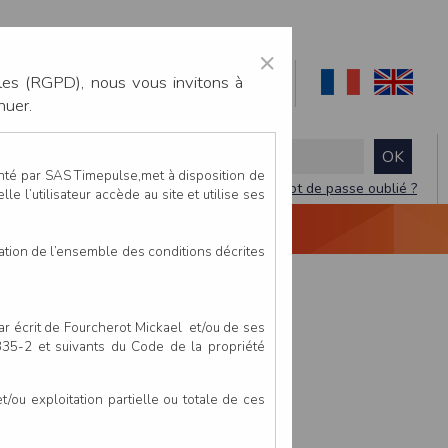
×
les (RGPD), nous vous invitons à
nuer.
enté par SAS Timepulse,met à disposition de
Mot de passe oublié ?
le l’utilisateur accède au site et utilise ses
NTACTEZ-NOUS
DEVIS
VIDÉO LIVE
tation de l’ensemble des conditions décrites
par écrit de Fourcherot Mickael et/ou de ses
 335-2 et suivants du Code de la propriété
ou exploitation partielle ou totale de ces