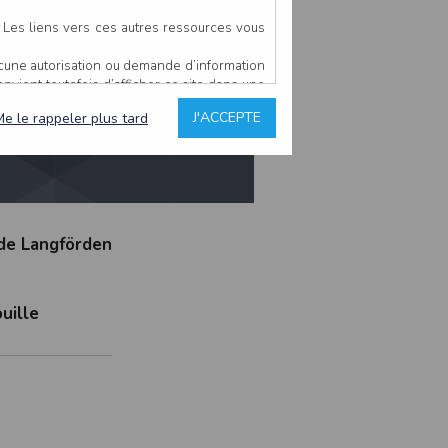
Le Cellier
. Les liens vers ces autres ressources vous
ucune autorisation ou demande d’information
convient toutefois d’afficher ce site dans une
u’il estime non conforme à l’objet du site
J'ACCEPTE
Me le rappeler plus tard
es comme étant fiables.
rs typographiques.
n sur ce site.
 de Langförden
ent avoir fait l’objet de mises à jour. En
teur en prend connaissance.
de l’utilisateur, qui assume la totalité des
uille
ernier.
e l’interprétation ou de l’utilisation des
 événement hors du contrôle de l’EDITEUR, et
des services.
sions et des performances en terme de temps