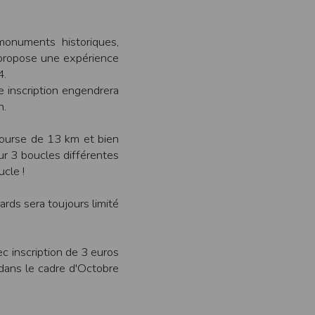
ens électronique ou téléphonique.
rvices.
monuments historiques,
 propose une expérience
e tout sans droit à indemnités. L’utilisateur
uler pour l’utilisateur ou tout tiers.
4.
 inscription engendrera
n.
n afin de les adapter aux évolutions du site
ourse de 13 km et bien
ur 3 boucles différentes
cle !
elque forme que ce soit sur la nature et les
ards sera toujours limité
ements éventuels. La communication de toute
otégées par un droit de propriété.
c inscription de 3 euros
sur Internet
 dans le cadre d'Octobre
e l'éditeur
t à participer à des épreuves inscrites au