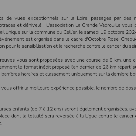
une assistance technique vis à vis de l’utilisateur que ce soit par des moy
e engagée en cas d’impossibilité d’accès à ce site et/ou d’utilisation des se
ts de vues exceptionnels sur la Loire, passages par des 
traces et dénivelé... L'association La Grande Vadrouille vous
terrompre le site ou une partie des services, à tout moment sans préavis, l
pas responsable des interruptions, et des conséquences qui peuvent en déco
rail unique sur la commune du Cellier, le samedi 19 octobre 202
événement est organisé dans le cadre d'Octobre Rose. Chaque
isation
on pour la sensibilisation et la recherche contre le cancer du sei
fier, à tout moment et sans préavis, les présentes conditions d’utilisatio
reuves vous sont proposées avec une course de 8 km, une c
emment le format inédit proposé l'an dernier de 26 km réparti s
tiques et les limites d’Internet, et notamment reconnaît que :
 barrières horaires et classement uniquement sur la dernière bou
r les services accessibles par Internet et n’exerce aucun contrôle de qu
transiter par l’intermédiaire de son centre serveur.
 vous offrir la meilleure expérience possible, le nombre de doss
rculant sur Internet ne sont pas protégées notamment contre les détourn
sensible ou confidentielle se fait à ses risques et périls.
culant sur Internet peuvent être réglementées en termes d’usage ou être pr
 des données qu’il consulte, interroge et transfère sur Internet.
urses enfants (de 7 à 12 ans) seront également organisées, ave
spose d’aucun moyen de contrôle sur le contenu des services accessibles 
place dont la totalité sera reversée à la Ligue contre le cancer
te internet www.timepulse.run peuvent recevoir des offres des partenaires d
.
 site internet www.timepulse.run peuvent recevoir des offres les invitan